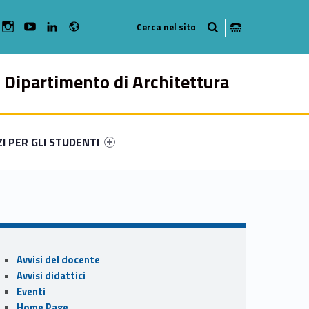
Radio
bMan on Facebook
WebMan on Instagram
WebMan on Youtube
WebMan on Linkedin
Dipartimento di Architettura
ry-17593-49
ntifier #link-menu-primary-45215-57
ZI PER GLI STUDENTI
Sidebar
Avvisi del docente
Avvisi didattici
Eventi
Home Page