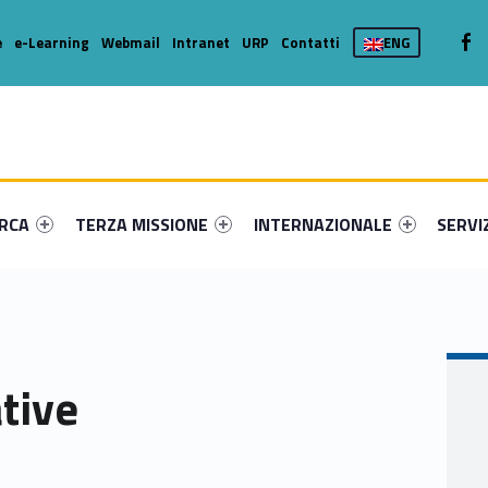
We
e
e-Learning
Webmail
Intranet
URP
Contatti
ENG
enu-primary-40783-16
dentifier #link-menu-primary-12725-36
Link identifier #link-menu-primary-15025-46
Link identifier #link-menu-prima
Link ide
ERCA
TERZA MISSIONE
INTERNAZIONALE
SERVI
ative