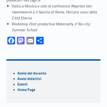
Visita a Mostra e ciclo di conferenze
Maarten Van
Heemskerck e il fascino di Roma. Percorsi visivi della
Città Eterna
Workshop
Post-productive Materiality // No-city
Summer School
Link identifier #identifier__140181-1
Link identifier #identifier__57759-2
Link identifier #identifier__116782-3
Link identifier #identifier__74781-4
F
M
E
C
ac
as
m
o
Skip back to navigation
e
to
ai
n
b
d
l
di
o
o
vi
Sidebar
Avvisi del docente
o
n
di
Avvisi didattici
k
Eventi
Home Page