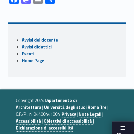
ac
as
m
o
Skip back to navigation
e
to
ai
n
b
d
l
di
o
o
vi
Sidebar
Avvisi del docente
o
n
di
Avvisi didattici
k
Eventi
Home Page
Copyright 2024
Dipartimento di
Architettura
|
Università degli studi Roma Tre
|
C.F./P.I. n. 04400441004 |
Privacy
|
Note Legali
|
Accessibilità
|
Obiettivi di accessibilità |
Dichiarazione di accessibilità