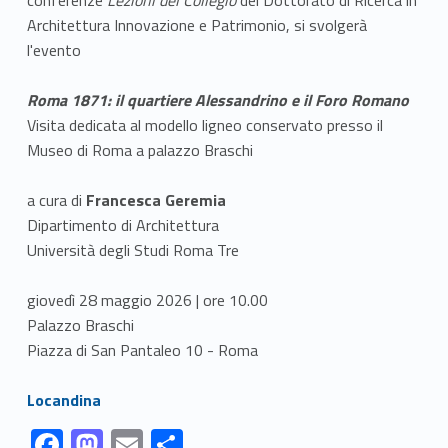
Architettura Innovazione e Patrimonio, si svolgerà
l'evento
Roma 1871: il quartiere Alessandrino e il Foro Romano
Visita dedicata al modello ligneo conservato presso il
Museo di Roma a palazzo Braschi
a cura di
Francesca Geremia
Dipartimento di Architettura
Università degli Studi Roma Tre
giovedì 28 maggio 2026 | ore 10.00
Palazzo Braschi
Piazza di San Pantaleo 10 - Roma
Link identifier #identifier__149553-1
Locandina
Link identifier #identifier__55549-1
Link identifier #identifier__100381-2
Link identifier #identifier__38765-3
Link identifier #identifier__52912-4
F
M
E
C