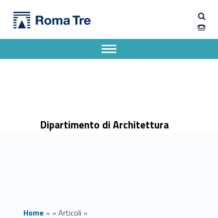
Primary Menu
Dipartimento di Architettura
Master Culture del patrimonio, conoscenza tutela valorizzazione gestione - Dipartimento di Architettura
Dipartimento di Architettura dell'Università degli Studi Roma Tre
Apri il menu secondario
Header info sidebar
Dipartimento di Architettura
Home
»
»
Articoli
»