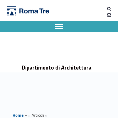
Primary Menu
Dipartimento di Architettura
Calendario terza sessione esami di profitto - Dipartimento di Architettura
Dipartimento di Architettura dell'Università degli Studi Roma Tre
Apri il menu secondario
Header info sidebar
Dipartimento di Architettura
Home
»
»
Articoli
»