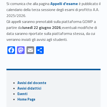
Link identifier #identifier__154529-1
Si comunica che alla pagina
Appelli d'esame
è pubblicato il
calendario della terza sessione degli esami di profitto A.A.
2025/2026.
Gli appelli saranno prenotabili sulla piattaforma GOMP a
partire da
lunedì 22 giugno 2026
; eventuali modifiche di
data saranno riportate sulla piattaforma stessa, da cui
verranno inviati gli avvisi agli studenti.
Link identifier #identifier__32589-1
Link identifier #identifier__177720-2
Link identifier #identifier__167474-3
Link identifier #identifier__120239-4
F
M
E
C
ac
as
m
o
Skip back to navigation
e
to
ai
n
b
d
l
di
o
o
vi
Sidebar
Avvisi del docente
o
n
di
Avvisi didattici
k
Eventi
Home Page