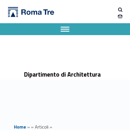
Primary Menu
Dipartimento di Architettura
Shifting Perspectives: Plural Worlds, Contested Sciences - Dipartimento di Architettura
Dipartimento di Architettura dell'Università degli Studi Roma Tre
Apri il menu secondario
Header info sidebar
Dipartimento di Architettura
Home
»
»
Articoli
»