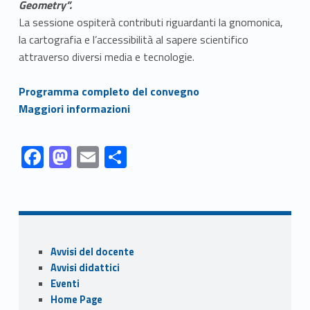
Geometry”.
La sessione ospiterà contributi riguardanti la gnomonica,
la cartografia e l’accessibilità al sapere scientifico
attraverso diversi media e tecnologie.
Link identifier #identifier__158044-1
Programma completo del convegno
Link identifier #identifier__193165-2
Maggiori informazioni
Link identifier #identifier__29693-1
Link identifier #identifier__149754-2
Link identifier #identifier__52585-3
Link identifier #identifier__124892-4
F
M
E
C
ac
as
m
o
Skip back to navigation
e
to
ai
n
b
d
l
di
o
o
vi
Sidebar
Avvisi del docente
o
n
di
Avvisi didattici
k
Eventi
Home Page