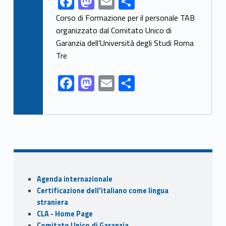
F
M
E
S
ac
as
m
h
Corso di Formazione per il personale TAB
e
to
ai
ar
organizzato dal Comitato Unico di
Garanzia dell’Università degli Studi Roma
b
d
l
e
Tre
o
o
o
n
F
M
E
S
k
ac
as
m
h
e
to
ai
ar
b
d
l
e
o
o
o
n
Sidebar
k
Agenda internazionale
Certificazione dell'italiano come lingua
straniera
CLA - Home Page
Comitato Unico di Garanzia