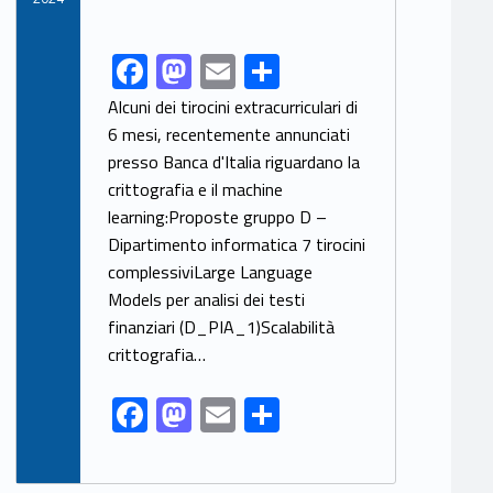
F
M
E
S
Link identifier share facebook archive #share-link-archive-7076
ac
as
m
h
Alcuni dei tirocini extracurriculari di
e
to
ai
ar
6 mesi, recentemente annunciati
presso Banca d'Italia riguardano la
b
d
l
e
crittografia e il machine
o
o
learning:Proposte gruppo D –
o
n
Dipartimento informatica 7 tirocini
k
complessiviLarge Language
Models per analisi dei testi
finanziari (D_PIA_1)Scalabilità
crittografia…
F
M
E
S
ac
as
m
h
e
to
ai
ar