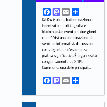
F
M
E
S
Link identifier share facebook archive #share-link-archive-64733
ac
as
m
h
IXH24 è un hackathon nazionale
e
to
ai
ar
incentrato su crittografia e
blockchain.Un evento di due giorni
b
d
l
e
che offrirà una combinazione di
o
o
seminari informativi, discussioni
o
n
coinvolgenti e un'esperienza
k
pratica significativa.È organizzato
congiuntamente da XRPL
Commons, una delle principali…
F
M
E
S
ac
as
m
h
e
to
ai
ar
b
d
l
e