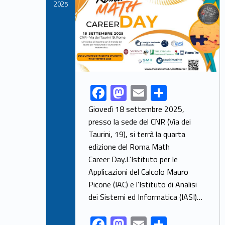
k
2025
F
M
E
S
Link identifier share facebook archive #share-link-archive-58281
ac
as
m
h
Giovedì 18 settembre 2025,
e
to
ai
ar
presso la sede del CNR (Via dei
Taurini, 19), si terrà la quarta
b
d
l
e
edizione del Roma Math
o
o
Career Day.L'Istituto per le
o
n
Applicazioni del Calcolo Mauro
k
Picone (IAC) e l'Istituto di Analisi
dei Sistemi ed Informatica (IASI)…
F
M
E
S