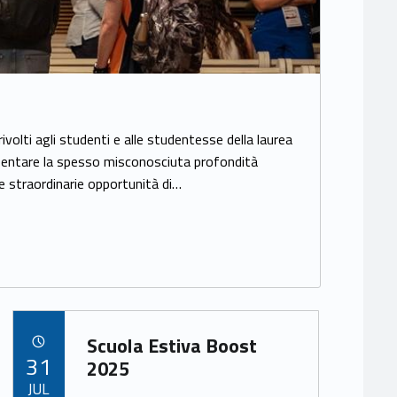
rivolti agli studenti e alle studentesse della laurea
resentare la spesso misconosciuta profondità
le straordinarie opportunità di…
Link identifier archive #link-archive-48267
Scuola Estiva Boost
POSTED ON:
31
2025
JUL