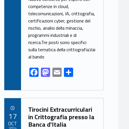
e
to
ai
ar
competenze in cloud,
telecomunicazioni, IA, crittografia,
b
d
l
e
certificazioni cyber, gestione del
o
o
rischio, analisi della minaccia,
o
n
programmi industriali e di
k
ricerca.Tre posti sono specifici
sulla tematica della crittografia.Vai
al bando
F
M
E
S
ac
as
m
h
e
to
ai
ar
b
d
l
e
Link identifier archive #link-archive-58701
o
o
Tirocini Extracurriculari
POSTED ON:
17
o
n
in Crittografia presso la
OCT
Banca d'Italia
k
2024