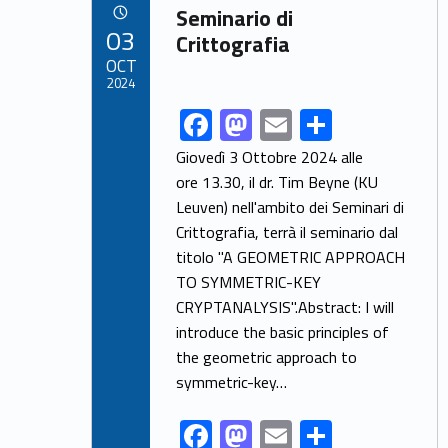
Link identifier archive #link-archive-33186
o
o
Seminario di
POSTED ON:
03
o
n
Crittografia
OCT
k
2024
F
M
E
S
Link identifier share facebook archive #share-link-archive-55526
ac
as
m
h
Giovedì 3 Ottobre 2024 alle
e
to
ai
ar
ore 13.30, il dr. Tim Beyne (KU
Leuven) nell'ambito dei Seminari di
b
d
l
e
Crittografia, terrà il seminario dal
o
o
titolo "A GEOMETRIC APPROACH
o
n
TO SYMMETRIC-KEY
k
CRYPTANALYSIS".Abstract: I will
introduce the basic principles of
the geometric approach to
symmetric-key…
F
M
E
S