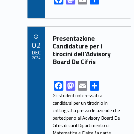
ac
as
m
h
e
to
ai
ar
b
d
l
e
Link identifier archive #link-archive-85184
o
o
Presentazione
POSTED ON:
02
o
n
Candidature per i
DEC
tirocini dell'Advisory
k
2024
Board De Cifris
F
M
E
S
Link identifier share facebook archive #share-link-archive-43407
ac
as
m
h
Gli studenti interessati a
e
to
ai
ar
candidarsi per un tirocinio in
crittografia presso le aziende che
b
d
l
e
partecipano all'Advisory Board De
o
o
Cifris di cui il Dipartimento di
o
n
Matematica e Fisica fa parte,