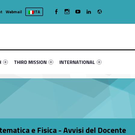
Radio
WebMan on Facebook
WebMan on Instagram
WebMan on Youtube
WebMan on Linkedin
et
Webmail
ITA
nu-primary-89533-4
fier #link-menu-primary-8524-16
Link identifier #link-menu-primary-21075-19
Link identifier #link-menu-primary-53
H
THIRD MISSION
INTERNATIONAL
ematica e Fisica - Avvisi del Docente