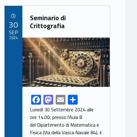
b
d
l
e
Link identifier archive #link-archive-76548
o
o
Seminario di
POSTED ON:
30
o
n
Crittografia
SEP
k
2024
Link identifier archive #link-archive-thumb-soap-80325
F
M
E
S
Link identifier share facebook archive #share-link-archive-28621
ac
as
m
h
Lunedì 30 Settembre 2024 alle
e
to
ai
ar
ore 14.00, presso l'Aula B
del Dipartimento di Matematica e
b
d
l
e
Fisica (Via della Vasca Navale 84), il