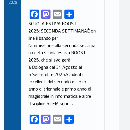
2025
F
M
E
S
Link identifier share facebook archive #share-link-archive-84981
ac
as
m
h
SCUOLA ESTIVA BOOST
e
to
ai
ar
2025: SECONDA SETTIMANAÈ on
line il bando per
b
d
l
e
l'ammissione alla seconda settima
o
o
na della scuola estiva BOOST
o
n
2025, che si svolgerà
k
a Bologna dal 31 Agosto al
5 Settembre 2025.Studenti
eccellenti del secondo e terzo
anno di triennale e primo anno di
magistrale in informatica e altre
discipline STEM sono…
F
M
E
S
ac
as
m
h