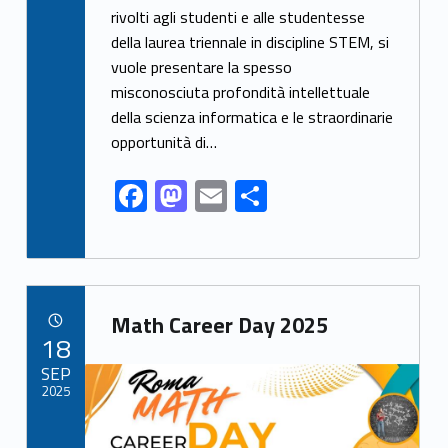
e
to
ai
ar
rivolti agli studenti e alle studentesse
della laurea triennale in discipline STEM, si
b
d
l
e
vuole presentare la spesso
o
o
misconosciuta profondità intellettuale
o
n
della scienza informatica e le straordinarie
k
opportunità di…
F
M
E
S
ac
as
m
h
e
to
ai
ar
b
d
l
e
Link identifier archive #link-archive-11363
o
o
Math Career Day 2025
POSTED ON:
18
o
n
Link identifier archive #link-archive-thumb-soap-99878
SEP
k
2025