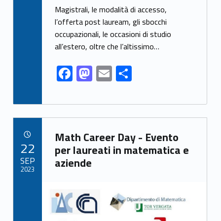
b
d
l
e
Magistrali, le modalità di accesso,
o
o
l’offerta post lauream, gli sbocchi
o
n
occupazionali, le occasioni di studio
k
all’estero, oltre che l’altissimo…
F
M
E
S
ac
as
m
h
e
to
ai
ar
b
d
l
e
Link identifier archive #link-archive-61944
o
o
Math Career Day - Evento
POSTED ON:
22
o
n
per laureati in matematica e
SEP
aziende
k
2023
Link identifier archive #link-archive-thumb-soap-86219