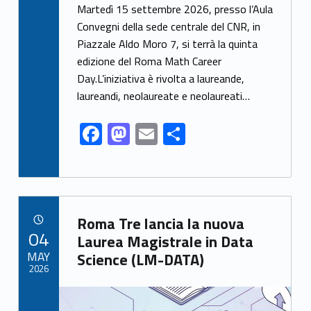
ac
as
m
h
Martedì 15 settembre 2026, presso l’Aula
e
to
ai
ar
Convegni della sede centrale del CNR, in
Piazzale Aldo Moro 7, si terrà la quinta
b
d
l
e
edizione del Roma Math Career
o
o
Day.L’iniziativa è rivolta a laureande,
o
n
laureandi, neolaureate e neolaureati…
k
F
M
E
S
ac
as
m
h
e
to
ai
ar
b
d
l
e
Link identifier archive #link-archive-29210
o
o
Roma Tre lancia la nuova
POSTED ON:
04
o
n
Laurea Magistrale in Data
MAY
Science (LM-DATA)
k
2026
Link identifier archive #link-archive-thumb-soap-2437