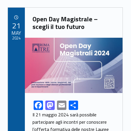
b
d
l
e
Link identifier archive #link-archive-8700
o
o
Open Day Magistrale –
POSTED ON:
21
o
n
scegli il tuo futuro
MAY
k
2024
Link identifier archive #link-archive-thumb-soap-4137
F
M
E
S
Link identifier share facebook archive #share-link-archive-24260
ac
as
m
h
Il 21 maggio 2024 sarà possibile
e
to
ai
ar
partecipare agli incontri per conoscere
l’offerta formativa delle nostre Lauree