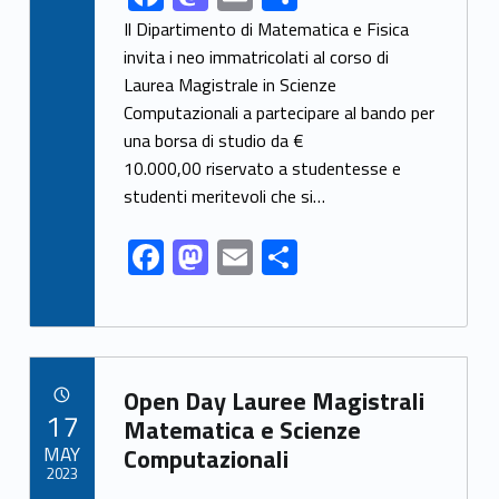
ac
as
m
h
Il Dipartimento di Matematica e Fisica
e
to
ai
ar
invita i neo immatricolati al corso di
Laurea Magistrale in Scienze
b
d
l
e
Computazionali a partecipare al bando per
o
o
una borsa di studio da €
o
n
10.000,00 riservato a studentesse e
k
studenti meritevoli che si…
F
M
E
S
ac
as
m
h
e
to
ai
ar
b
d
l
e
Link identifier archive #link-archive-87347
o
o
Open Day Lauree Magistrali
POSTED ON:
17
o
n
Matematica e Scienze
MAY
Computazionali
k
2023