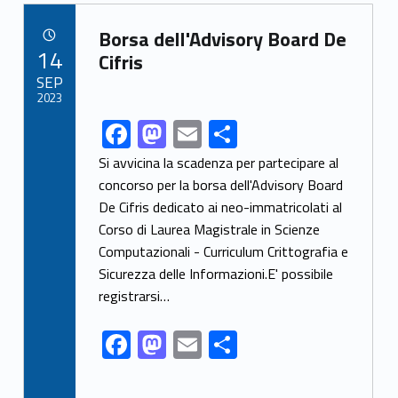
b
d
l
e
Link identifier archive #link-archive-40336
o
o
Borsa dell'Advisory Board De
POSTED ON:
14
o
n
Cifris
SEP
k
2023
F
M
E
S
Link identifier share facebook archive #share-link-archive-84483
ac
as
m
h
Si avvicina la scadenza per partecipare al
e
to
ai
ar
concorso per la borsa dell'Advisory Board
De Cifris dedicato ai neo-immatricolati al
b
d
l
e
Corso di Laurea Magistrale in Scienze
o
o
Computazionali - Curriculum Crittografia e
o
n
Sicurezza delle Informazioni.E' possibile
k
registrarsi…
F
M
E
S
ac
as
m
h