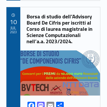
e
to
ai
ar
b
d
l
e
Link identifier archive #link-archive-44066
o
o
Borsa di studio dell’Advisory
POSTED ON:
10
o
n
Board De Cifris per iscritti al
JUL
Corso di laurea magistrale in
k
2023
Scienze Computazionali
nell’a.a. 2023/2024.
Link identifier archive #link-archive-thumb-soap-76487
F
M
E
S
Link identifier share facebook archive #share-link-archive-79570