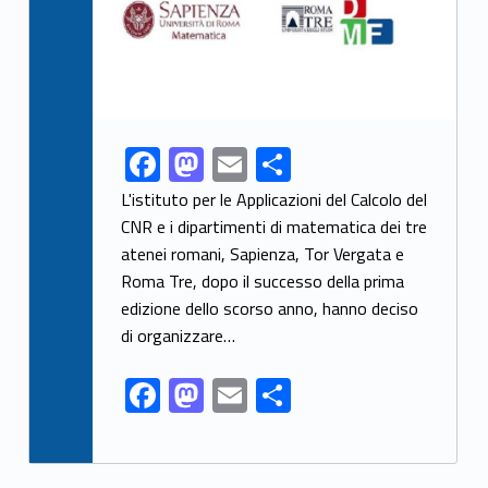
F
M
E
S
Link identifier share facebook archive #share-link-archive-56296
ac
as
m
h
L'istituto per le Applicazioni del Calcolo del
e
to
ai
ar
CNR e i dipartimenti di matematica dei tre
atenei romani, Sapienza, Tor Vergata e
b
d
l
e
Roma Tre, dopo il successo della prima
o
o
edizione dello scorso anno, hanno deciso
o
n
di organizzare…
k
F
M
E
S
ac
as
m
h
e
to
ai
ar