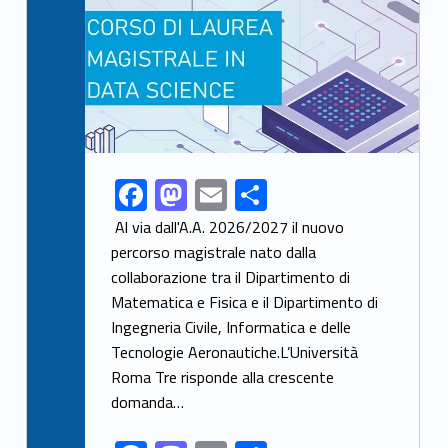
F
M
E
S
Link identifier share facebook archive #share-link-archive-39673
ac
as
m
h
Al via dall'A.A. 2026/2027 il nuovo
e
to
ai
ar
percorso magistrale nato dalla
collaborazione tra il Dipartimento di
b
d
l
e
Matematica e Fisica e il Dipartimento di
o
o
Ingegneria Civile, Informatica e delle
o
n
Tecnologie Aeronautiche.L’Università
k
Roma Tre risponde alla crescente
domanda…