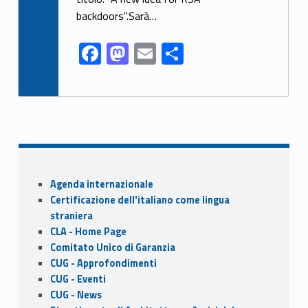
o
n
k
backdoors".Sarà…
F
M
E
S
ac
as
m
h
e
to
ai
ar
b
d
l
e
o
o
o
n
Sidebar
k
Agenda internazionale
Certificazione dell'italiano come lingua
straniera
CLA - Home Page
Comitato Unico di Garanzia
CUG - Approfondimenti
CUG - Eventi
CUG - News