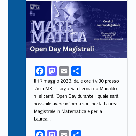
Link identifier archive #link-archive-thumb-soap-35937
F
M
E
S
Link identifier share facebook archive #share-link-archive-7432
ac
as
m
h
Il 17 maggio 2023, dalle ore 14:30 presso
e
to
ai
ar
l’Aula M3 – Largo San Leonardo Murialdo
1, si terrà l’Open Day durante il quale sarà
b
d
l
e
possibile avere informazioni per la Laurea
o
o
Magistrale in Matematica e per la
o
n
Laurea…
k
F
M
E
S