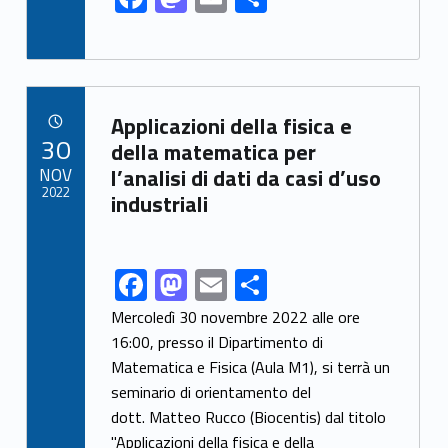
ac
as
m
h
e
to
ai
ar
b
d
l
e
Link identifier archive #link-archive-77215
o
o
Applicazioni della fisica e
POSTED ON:
30
o
n
della matematica per
NOV
l’analisi di dati da casi d’uso
k
2022
industriali
F
M
E
S
Link identifier share facebook archive #share-link-archive-29413
ac
as
m
h
Mercoledì 30 novembre 2022 alle ore
e
to
ai
ar
16:00, presso il Dipartimento di
Matematica e Fisica (Aula M1), si terrà un
b
d
l
e
seminario di orientamento del
o
o
dott. Matteo Rucco (Biocentis) dal titolo
o
n
"Applicazioni della fisica e della