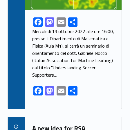
F
M
E
S
Link identifier share facebook archive #share-link-archive-96177
ac
as
m
h
Mercoledì 19 ottobre 2022 alle ore 16:00,
e
to
ai
ar
presso il Dipartimento di Matematica e
Fisica (Aula M1), si terrà un seminario di
b
d
l
e
orientamento del dott. Gabriele Nocco
o
o
(Italian Association for Machine Learning)
o
n
dal titolo "Understanding Soccer
k
Supporters…
F
M
E
S
ac
as
m
h
e
to
ai
ar
b
d
l
e
Link identifier archive #link-archive-27638
o
o
A new idea for RSA