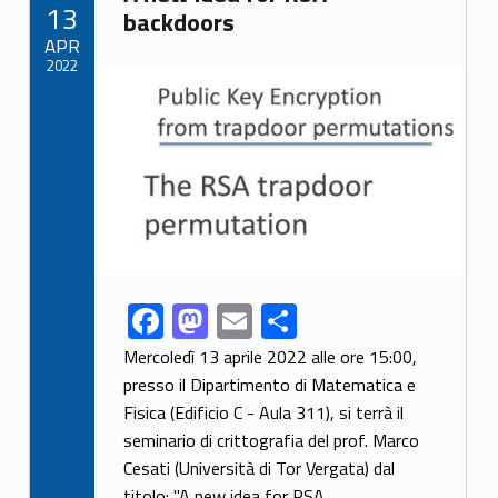
POSTED ON:
13
o
n
backdoors
APR
k
2022
Link identifier archive #link-archive-thumb-soap-91198
F
M
E
S
Link identifier share facebook archive #share-link-archive-25312
ac
as
m
h
Mercoledì 13 aprile 2022 alle ore 15:00,
e
to
ai
ar
presso il Dipartimento di Matematica e
Fisica (Edificio C - Aula 311), si terrà il
b
d
l
e
seminario di crittografia del prof. Marco
o
o
Cesati (Università di Tor Vergata) dal
titolo: "A new idea for RSA