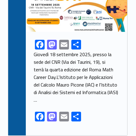
F
M
E
S
Link identifier share facebook archive #share-link-archive-71389
ac
as
m
h
Giovedì 18 settembre 2025, presso la
e
to
ai
ar
sede del CNR (Via dei Taurini, 19), si
terrà la quarta edizione del Roma Math
b
d
l
e
Career Day.L'Istituto per le Applicazioni
o
o
del Calcolo Mauro Picone (IAC) e l'Istituto
o
n
di Analisi dei Sistemi ed Informatica (IASI)
k
…
F
M
E
S
ac
as
m
h
e
to
ai
ar