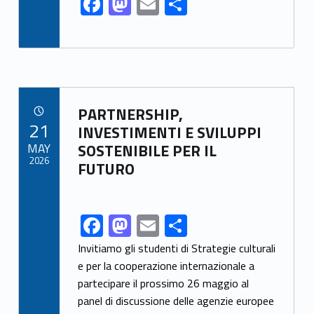
F
M
E
S
ac
as
m
h
e
to
ai
ar
b
d
l
e
o
o
Link identifier archive #link-archive-35811
o
n
PARTNERSHIP,
POSTED ON:
21
INVESTIMENTI E SVILUPPI
k
MAY
SOSTENIBILE PER IL
2026
FUTURO
F
M
E
S
Link identifier share facebook archive #share-link-archive-90837
ac
as
m
h
Invitiamo gli studenti di Strategie culturali
e
to
ai
ar
e per la cooperazione internazionale a
partecipare il prossimo 26 maggio al
b
d
l
e
panel di discussione delle agenzie europee