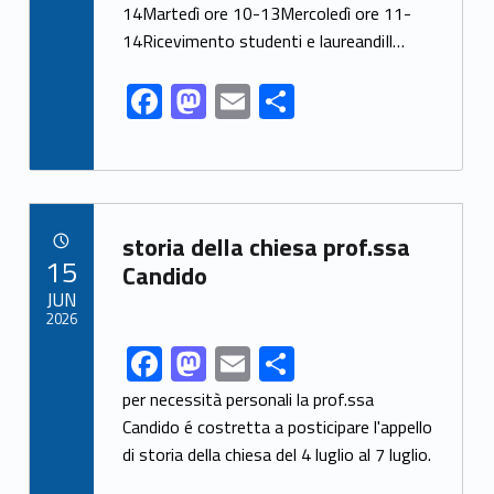
o
o
14Martedì ore 10-13Mercoledì ore 11-
o
n
14Ricevimento studenti e laureandiIl…
k
F
M
E
S
ac
as
m
h
e
to
ai
ar
b
d
l
e
o
o
Link identifier archive #link-archive-31492
storia della chiesa prof.ssa
POSTED ON:
15
o
n
Candido
JUN
k
2026
F
M
E
S
Link identifier share facebook archive #share-link-archive-51103
ac
as
m
h
per necessità personali la prof.ssa
e
to
ai
ar
Candido é costretta a posticipare l'appello
di storia della chiesa del 4 luglio al 7 luglio.
b
d
l
e