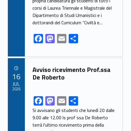
propria candidatura gli studenti di tutti i
b
d
l
e
corsi di Laurea Triennale e Magistrale del
o
o
Dipartimento di Studi Umanistici e i
o
n
dottorandi del Curriculum “Civiltà e…
k
F
M
E
S
ac
as
m
h
e
to
ai
ar
b
d
l
e
Link identifier archive #link-archive-46702
Avviso ricevimento Prof.ssa
o
o
POSTED ON:
16
De Roberto
o
n
JUL
2026
k
F
M
E
S
Link identifier share facebook archive #share-link-archive-29657
ac
as
m
h
Si avvisano gli studenti che lunedì 20 dalle
e
to
ai
ar
9.00 alle 12.00 ls prof ssa De Roberto
terrà l'ultimo ricevimento prima della
b
d
l
e