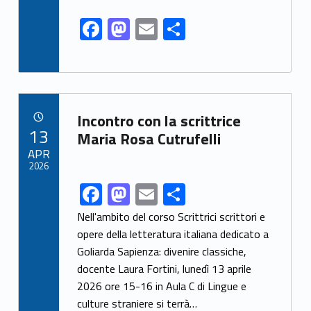
F
M
E
S
ac
as
m
h
e
to
ai
ar
b
d
l
e
o
o
Link identifier archive #link-archive-17970
Incontro con la scrittrice
POSTED ON:
13
o
n
Maria Rosa Cutrufelli
APR
k
2026
F
M
E
S
Link identifier share facebook archive #share-link-archive-53413
ac
as
m
h
Nell'ambito del corso Scrittrici scrittori e
e
to
ai
ar
opere della letteratura italiana dedicato a
Goliarda Sapienza: divenire classiche,
b
d
l
e
docente Laura Fortini, lunedì 13 aprile
o
o
2026 ore 15-16 in Aula C di Lingue e
o
n
culture straniere si terrà…