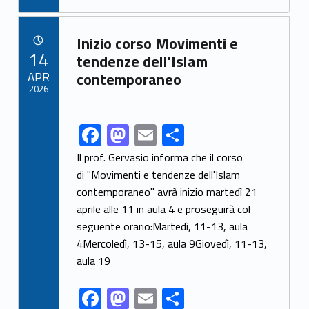
e
to
ai
ar
b
d
l
e
Link identifier archive #link-archive-81577
Inizio corso Movimenti e
o
o
POSTED ON:
14
tendenze dell'Islam
o
n
APR
contemporaneo
2026
k
F
M
E
S
Link identifier share facebook archive #share-link-archive-70754
ac
as
m
h
Il prof. Gervasio informa che il corso
e
to
ai
ar
di "Movimenti e tendenze dell'Islam
contemporaneo" avrà inizio martedì 21
b
d
l
e
aprile alle 11 in aula 4 e proseguirà col
o
o
seguente orario:Martedì, 11-13, aula
o
n
4Mercoledì, 13-15, aula 9Giovedì, 11-13,
k
aula 19
F
M
E
S