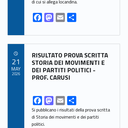
o
o
di cui si allega locandina.
o
n
F
M
E
S
k
ac
as
m
h
e
to
ai
ar
b
d
l
e
o
o
Link identifier archive #link-archive-75971
RISULTATO PROVA SCRITTA
POSTED ON:
21
o
n
STORIA DEI MOVIMENTI E
MAY
DEI PARTITI POLITICI -
k
2026
PROF. CARUSI
F
M
E
S
Link identifier share facebook archive #share-link-archive-97862
ac
as
m
h
Si pubblicano i risultati della prova scritta
e
to
ai
ar
di Storia dei movimenti e dei partiti
politici.
b
d
l
e