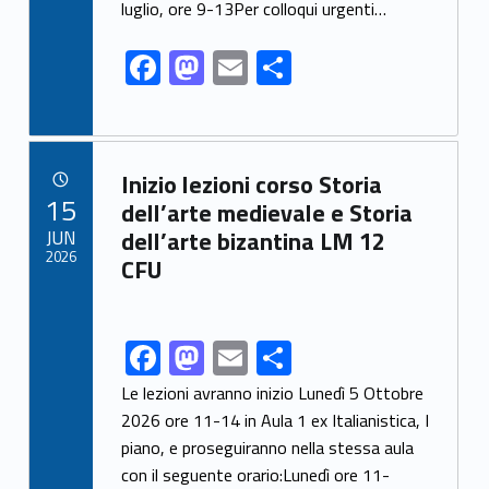
o
n
luglio, ore 9-13Per colloqui urgenti…
k
F
M
E
S
ac
as
m
h
e
to
ai
ar
b
d
l
e
Link identifier archive #link-archive-68797
Inizio lezioni corso Storia
o
o
POSTED ON:
15
dell’arte medievale e Storia
o
n
JUN
dell’arte bizantina LM 12
2026
CFU
k
F
M
E
S
Link identifier share facebook archive #share-link-archive-12275
ac
as
m
h
Le lezioni avranno inizio Lunedì 5 Ottobre
e
to
ai
ar
2026 ore 11-14 in Aula 1 ex Italianistica, I
piano, e proseguiranno nella stessa aula
b
d
l
e
con il seguente orario:Lunedì ore 11-