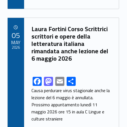
ac
as
m
h
k
e
to
ai
ar
b
d
l
e
o
o
Link identifier archive #link-archive-52912
Laura Fortini Corso Scrittrici
POSTED ON:
05
o
n
scrittori e opere della
MAY
letteratura italiana
k
2026
rimandata anche lezione del
6 maggio 2026
F
M
E
S
Link identifier share facebook archive #share-link-archive-38466
ac
as
m
h
Causa perdurare virus stagionale anche la
e
to
ai
ar
lezione del 6 maggio è annullata.
Prossimo appuntamento lunedì 11
b
d
l
e
maggio 2026 ore 15 in aula C Lingue e
o
o
culture straniere
o
n