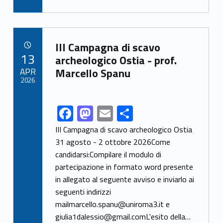
e
to
ai
ar
b
d
l
e
o
o
Link identifier archive #link-archive-97260
III Campagna di scavo
POSTED ON:
13
o
n
archeologico Ostia - prof.
APR
Marcello Spanu
k
2026
F
M
E
S
Link identifier share facebook archive #share-link-archive-20845
ac
as
m
h
III Campagna di scavo archeologico Ostia
e
to
ai
ar
31 agosto - 2 ottobre 2026Come
candidarsi:Compilare il modulo di
b
d
l
e
partecipazione in formato word presente
o
o
in allegato al seguente avviso e inviarlo ai
o
n
seguenti indirizzi
k
mailmarcello.spanu@uniroma3.it e
giulia1dalessio@gmail.comL'esito della…