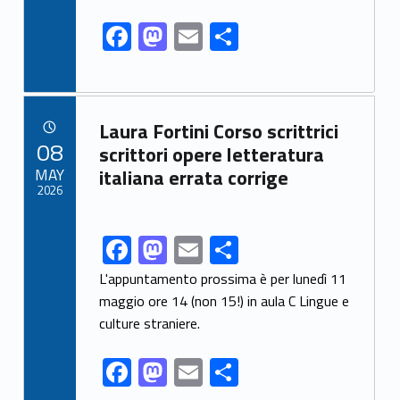
o
o
F
M
E
S
o
n
ac
as
m
h
k
e
to
ai
ar
b
d
l
e
Link identifier archive #link-archive-92457
Laura Fortini Corso scrittrici
o
o
POSTED ON:
08
scrittori opere letteratura
o
n
MAY
italiana errata corrige
2026
k
F
M
E
S
Link identifier share facebook archive #share-link-archive-50613
ac
as
m
h
L'appuntamento prossima è per lunedì 11
e
to
ai
ar
maggio ore 14 (non 15!) in aula C Lingue e
culture straniere.
b
d
l
e
o
o
F
M
E
S
o
n