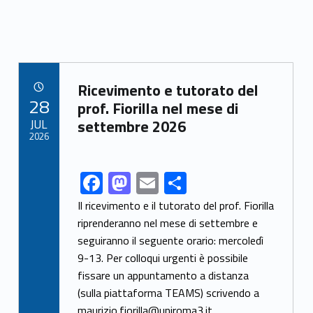
Link identifier archive #link-archive-51477
Ricevimento e tutorato del
POSTED ON:
28
prof. Fiorilla nel mese di
JUL
settembre 2026
2026
F
M
E
S
Link identifier share facebook archive #share-link-archive-70611
ac
as
m
h
Il ricevimento e il tutorato del prof. Fiorilla
e
to
ai
ar
riprenderanno nel mese di settembre e
seguiranno il seguente orario: mercoledì
b
d
l
e
9-13. Per colloqui urgenti è possibile
o
o
fissare un appuntamento a distanza
o
n
(sulla piattaforma TEAMS) scrivendo a
maurizio.fiorilla@uniroma3.it