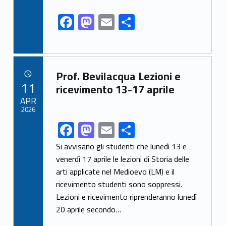
k
F
M
E
S
ac
as
m
h
e
to
ai
ar
b
d
l
e
Link identifier archive #link-archive-55509
Prof. Bevilacqua Lezioni e
o
o
POSTED ON:
11
ricevimento 13-17 aprile
o
n
APR
2026
k
F
M
E
S
Link identifier share facebook archive #share-link-archive-1024
ac
as
m
h
Si avvisano gli studenti che lunedì 13 e
e
to
ai
ar
venerdì 17 aprile le lezioni di Storia delle
arti applicate nel Medioevo (LM) e il
b
d
l
e
ricevimento studenti sono soppressi.
o
o
Lezioni e ricevimento riprenderanno lunedì
o
n
20 aprile secondo…