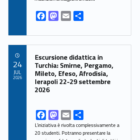
k
F
M
E
S
ac
as
m
h
e
to
ai
ar
b
d
l
e
o
o
Link identifier archive #link-archive-42447
Escursione didattica in
POSTED ON:
24
o
n
Turchia: Smirne, Pergamo,
JUL
Mileto, Efeso, Afrodisia,
k
2026
Ierapoli 22-29 settembre
2026
F
M
E
S
Link identifier share facebook archive #share-link-archive-24819
ac
as
m
h
L’iniziativa è rivolta complessivamente a
e
to
ai
ar
20 studenti. Potranno presentare la