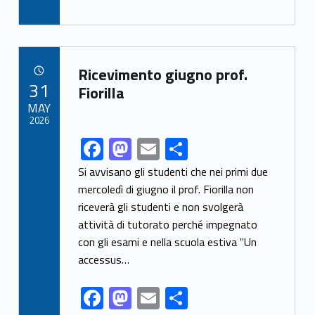
ac
as
m
h
k
e
to
ai
ar
b
d
l
e
o
o
Link identifier archive #link-archive-88203
Ricevimento giugno prof.
POSTED ON:
31
o
n
Fiorilla
MAY
k
2026
F
M
E
S
Link identifier share facebook archive #share-link-archive-70679
ac
as
m
h
Si avvisano gli studenti che nei primi due
e
to
ai
ar
mercoledì di giugno il prof. Fiorilla non
riceverà gli studenti e non svolgerà
b
d
l
e
attività di tutorato perché impegnato
o
o
con gli esami e nella scuola estiva "Un
o
n
accessus…
k
F
M
E
S