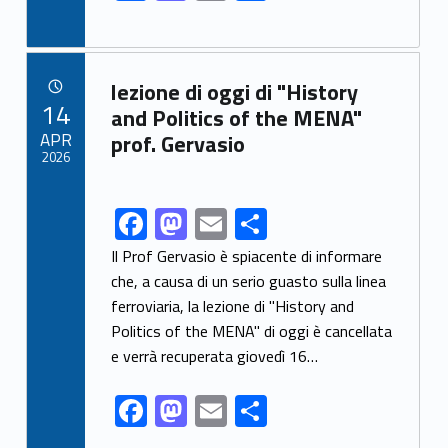
ac
as
m
h
e
to
ai
ar
b
d
l
e
Link identifier archive #link-archive-42386
lezione di oggi di "History
o
o
POSTED ON:
14
and Politics of the MENA"
o
n
APR
prof. Gervasio
2026
k
F
M
E
S
Link identifier share facebook archive #share-link-archive-44256
ac
as
m
h
Il Prof Gervasio è spiacente di informare
e
to
ai
ar
che, a causa di un serio guasto sulla linea
ferroviaria, la lezione di "History and
b
d
l
e
Politics of the MENA" di oggi è cancellata
o
o
e verrà recuperata giovedì 16…
o
n
F
M
E
S
k
ac
as
m
h