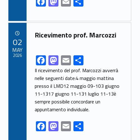
o
n
F
M
E
S
k
ac
as
m
h
e
to
ai
ar
b
d
l
e
Link identifier archive #link-archive-91784
Ricevimento prof. Marcozzi
o
o
POSTED ON:
02
o
n
MAY
2026
F
M
E
S
Link identifier share facebook archive #share-link-archive-62600
k
ac
as
m
h
Il ricevimento del prof. Marcozzi avverrà
e
to
ai
ar
nelle seguenti date:4 maggio mattina
presso il LMD12 maggio 09-103 giugno
b
d
l
e
11-1317 giugno 11-131 luglio 11-13è
o
o
sempre possibile concordare un
o
n
appuntamento individuale.
k
F
M
E
S
ac
as
m
h