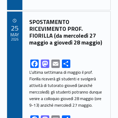
ac
as
m
h
e
to
ai
ar
b
d
l
e
Link identifier archive #link-archive-66900
SPOSTAMENTO
o
o
POSTED ON:
25
RICEVIMENTO PROF.
o
n
MAY
FIORILLA (da mercoledì 27
2026
maggio a giovedì 28 maggio)
k
F
M
E
S
Link identifier share facebook archive #share-link-archive-10935
ac
as
m
h
L'ultima settimana di maggio il prof.
e
to
ai
ar
Fiorilla riceverà gli studenti e svolgerà
attività di tutorato giovedì (anziché
b
d
l
e
merccoledì): gli studenti potranno dunque
o
o
venire a colloquio giovedì 28 maggio (ore
o
n
9-13) anziché mercoledì 27 maggio.
k