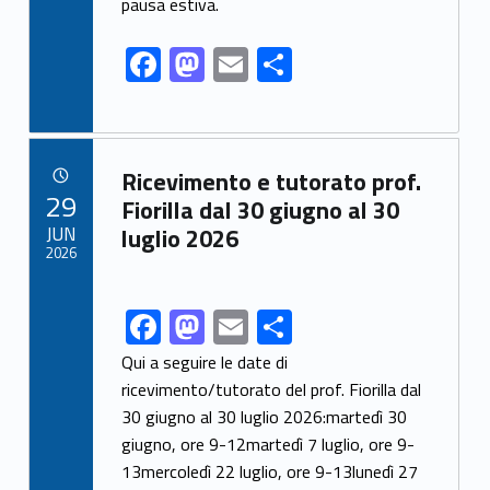
pausa estiva.
o
o
o
n
F
M
E
S
k
ac
as
m
h
e
to
ai
ar
b
d
l
e
Link identifier archive #link-archive-80893
Ricevimento e tutorato prof.
o
o
POSTED ON:
29
Fiorilla dal 30 giugno al 30
o
n
JUN
luglio 2026
2026
k
F
M
E
S
Link identifier share facebook archive #share-link-archive-2656
ac
as
m
h
Qui a seguire le date di
e
to
ai
ar
ricevimento/tutorato del prof. Fiorilla dal
30 giugno al 30 luglio 2026:martedì 30
b
d
l
e
giugno, ore 9-12martedì 7 luglio, ore 9-
o
o
13mercoledì 22 luglio, ore 9-13lunedì 27