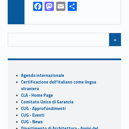
k
F
M
E
S
ac
as
m
h
e
to
ai
ar
b
d
l
e
Posts Navigation
»
o
o
o
n
k
Sidebar
Agenda internazionale
Certificazione dell'italiano come lingua
straniera
CLA - Home Page
Comitato Unico di Garanzia
CUG - Approfondimenti
CUG - Eventi
CUG - News
Dipartimento di Architettura - Avvisi del