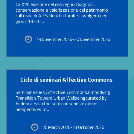
La XVII edizione del convegno Diagnosi,
conservazione e valorizzazione del patrimonio
culturale di AIES Beni Culturali si svolgerà nei
giorni 19-20…
19 November 2026-20 November 2026
Link identifier #identifier__71046-13
Ciclo di seminari Affective Commons
Seminar series Affective Commons.Embodying
Transition Toward Urban Wellbeingcurated by
Federica FavaThe seminar series explores
perspectives of…
26 March 2026-23 October 2026