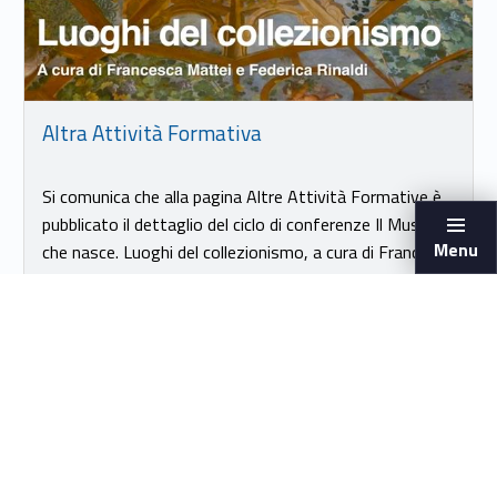
Altra Attività Formativa
Si comunica che alla pagina Altre Attività Formative è
pubblicato il dettaglio del ciclo di conferenze Il Museo
Menu
che nasce. Luoghi del collezionismo, a cura di Francesca
Mattei e Federica Rinaldi.Palazzo…
LINK IDENTIFIER #IDENTIFIER__14949-20
AREA RISERVATA DOCENTI
LINK IDENTIFIER #IDENTIFIER__53798-21
AREA RISERVATA STUDENTI