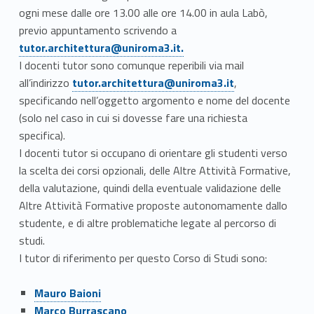
ogni mese dalle ore 13.00 alle ore 14.00 in aula Labò,
Link identifier #identifier__83936-1
previo appuntamento scrivendo a
tutor.architettura@uniroma3.it.
I docenti tutor sono comunque reperibili via mail
Link identifier #identifier__116177-2
all’indirizzo
tutor.architettura@uniroma3.it
,
specificando nell’oggetto argomento e nome del docente
(solo nel caso in cui si dovesse fare una richiesta
specifica).
I docenti tutor si occupano di orientare gli studenti verso
la scelta dei corsi opzionali, delle Altre Attività Formative,
della valutazione, quindi della eventuale validazione delle
Altre Attività Formative proposte autonomamente dallo
studente, e di altre problematiche legate al percorso di
studi.
I tutor di riferimento per questo Corso di Studi sono:
Link identifier #identifier__67215-3
Mauro Baioni
Link identifier #identifier__88801-4
Marco Burrascano