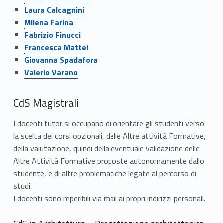
Link identifier #identifier__136499-5
Laura Calcagnini
Link identifier #identifier__125818-6
Milena Farina
Link identifier #identifier__44939-7
Fabrizio Finucci
Link identifier #identifier__104077-8
Francesca Mattei
Link identifier #identifier__193253-9
Giovanna Spadafora
Link identifier #identifier__185306-10
Valerio Varano
CdS Magistrali
I docenti tutor si occupano di orientare gli studenti verso
la scelta dei corsi opzionali, delle Altre attività Formative,
della valutazione, quindi della eventuale validazione delle
Altre Attività Formative proposte autonomamente dallo
studente, e di altre problematiche legate al percorso di
studi.
I docenti sono reperibili via mail ai propri indirizzi personali.