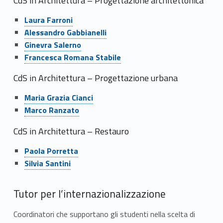
CdS in Architettura – Progettazione architettonica
Link identifier #identifier__120584-11
Laura Farroni
Link identifier #identifier__184142-12
Alessandro Gabbianelli
Link identifier #identifier__58773-13
Ginevra Salerno
Link identifier #identifier__42528-14
Francesca Romana Stabile
CdS in Architettura – Progettazione urbana
Link identifier #identifier__84965-15
Maria Grazia Cianci
Link identifier #identifier__144550-16
Marco Ranzato
CdS in Architettura – Restauro
Link identifier #identifier__5265-17
Paola Porretta
Link identifier #identifier__31699-18
Silvia Santini
Tutor per l’internazionalizzazione
Coordinatori che supportano gli studenti nella scelta di