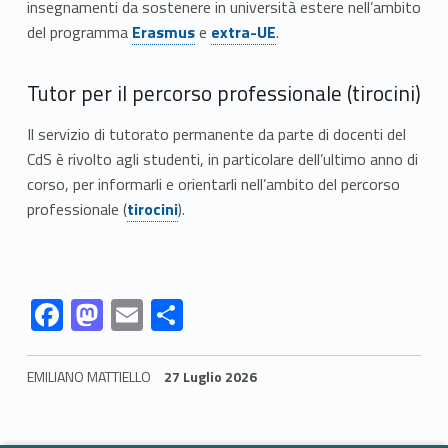
insegnamenti da sostenere in università estere nell’ambito
Link identifier #identifier__124202-19
Link identifier #identifier__114732-20
del programma
Erasmus
e
extra-UE
.
Tutor per il percorso professionale (tirocini)
Il servizio di tutorato permanente da parte di docenti del
CdS è rivolto agli studenti, in particolare dell’ultimo anno di
corso, per informarli e orientarli nell’ambito del percorso
Link identifier #identifier__6486-21
professionale (
tirocini
).
Link identifier #identifier__59681-22
Link identifier #identifier__196336-23
Link identifier #identifier__142453-24
Link identifier #identifier__83625-25
F
M
E
C
ac
as
m
o
e
to
ai
n
EMILIANO MATTIELLO
27 Luglio 2026
b
d
l
di
Skip back to navigation
o
o
vi