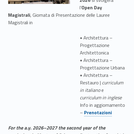
l’
Open Day
Magistrali
, Giornata di Presentazione delle Lauree
Magistrali in
• Architettura –
Progettazione
Architettonica
• Architettura –
Progettazione Urbana
• Architettura –
Restauro |
curriculum
in italiano
e
curriculum in inglese
Info in aggiornamento
Link identifier #identifier__80836-3
–
Prenotazioni
For the a.y. 2026–2027 the second year of the