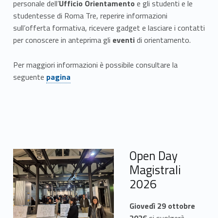
personale dell’
Ufficio Orientamento
e gli studenti e le
studentesse di Roma Tre, reperire informazioni
sull’offerta formativa, ricevere gadget e lasciare i contatti
per conoscere in anteprima gli
eventi
di orientamento.
Per maggiori informazioni è possibile consultare la
Link identifier #identifier__151577-2
seguente
pagina
Open Day
Magistrali
2026
Giovedì 29 ottobre
2026
si svolgerà