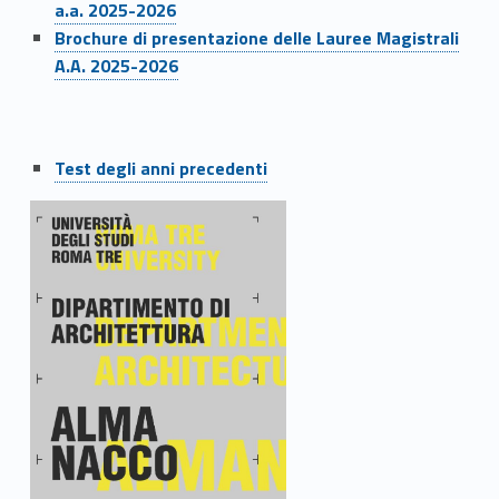
a.a. 2025-2026
Link identifier #identifier__100597-16
Brochure di presentazione delle Lauree Magistrali
A.A. 2025-2026
Link identifier #identifier__14159-17
Test degli anni precedenti
LINK IDENTIFIER #IDENTIFIER__69655-18