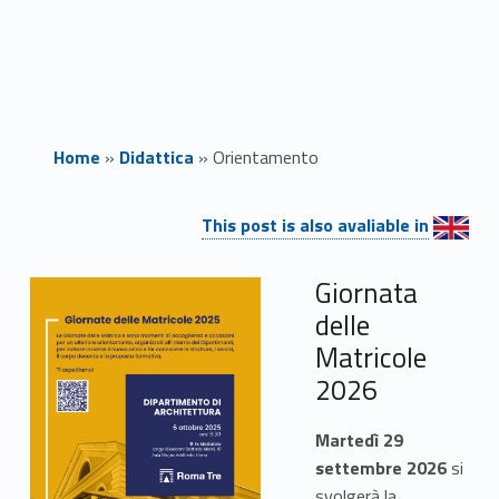
Home
»
Didattica
»
Orientamento
Link identifier #identifier__40394-1
O
This post is also avaliable in
r
Giornata
i
delle
Matricole
e
2026
n
Martedì 29
t
settembre 2026
si
svolgerà la