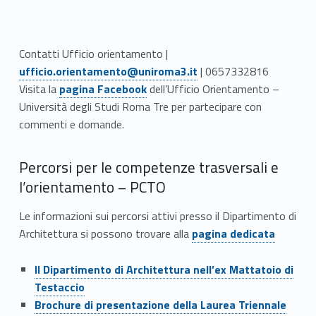
Link identifier #identifier__33458-13
Contatti Ufficio orientamento |
ufficio.orientamento@uniroma3.it
| 0657332816
Link identifier #identifier__2002-14
Visita la
pagina Facebook
dell’Ufficio Orientamento –
Università degli Studi Roma Tre per partecipare con
commenti e domande.
Percorsi per le competenze trasversali e
l’orientamento – PCTO
Le informazioni sui percorsi attivi presso il Dipartimento di
Link identifier #identifier__124262-15
Architettura si possono trovare alla
pagina dedicata
Il Dipartimento di Architettura nell’ex Mattatoio di
Testaccio
Brochure di presentazione della Laurea Triennale