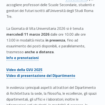
accogliere professori delle Scuole Secondarie, studenti e
genitori dei futuri iscritti all’Università degli Studi Roma
Tre.
La Giornata di Vita Universitaria 2026 si è tenuta
mercoledì 11 marzo 2026
dalle ore 10.00 alle ore
13.00 in modalità mista:
in presenza
, fino ad
esaurimento dei posti disponibili, e parallelamente,
trasmesso
anche a distanza
.
Link identifier #identifier__188631-6
Info e prenotazioni
Link identifier #identifier__43139-7
Video della GVU 2025
Link identifier #identifier__9884-8
Video di presentazione del Dipartimento
In evidenza i principali aspetti attrattori del Dipartimento
di Architettura: la sede, la filosofia, le eccellenze, gli spazi
dipartimentali, gli uffici e i laboratori; inoltre le
informazioni agli studenti, le modalità di accesso, le