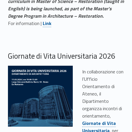
curriculum in Master of Science – Restoration (taught in
English) is being launched, as part of the Master’s
Degree Program in Architecture – Restoration.
Link identifier #identifier__123095-4
For information |
Link
Giornate di Vita Universitaria 2026
In collaborazione con
l’Ufficio
Orientamento di
Ateneo, il
Dipartimento
organizza incontri di
Link identifier #identifier__60643-1
Link identifier #identifier__29729-5
orientamento,
Giornate di Vita
Universitaria
, per