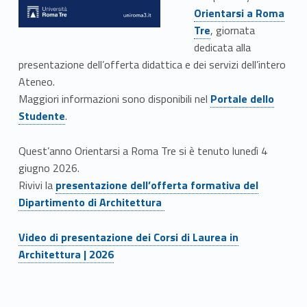
Orientarsi a Roma
Tre
, giornata
dedicata alla
presentazione dell’offerta didattica e dei servizi dell’intero
Ateneo.
Link identifier #identifier__14744-3
Link identifier #identifier__165277-10
Maggiori informazioni sono disponibili nel
Portale dello
Studente
.
Quest’anno Orientarsi a Roma Tre si è tenuto lunedì 4
giugno 2026.
Link identifier #identifier__164555-11
Rivivi la
presentazione dell’offerta formativa del
Dipartimento di Architettura
Link identifier #identifier__154894-12
Video di presentazione dei Corsi di Laurea in
Architettura | 2026