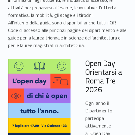
attività per prepararsi all’esame, le iniziative, l’offerta
formativa, la mobilità, gli stage e i tirocini.
All’interno della guida sono disponibili anche tutti i QR
Code di accesso alle principali pagi
ne del dipartimento e alle
guide per la laurea triennale in scienze dell’architettura e
per le lauree magistrali in architettura.
Open Day
Orientarsi a
Roma Tre
2026
Ogni anno il
Dipartimento
partecipa
attivamente
Link identifier
#identifier__35427-2
Link identifier #identifier__88177-9
all’Open Day