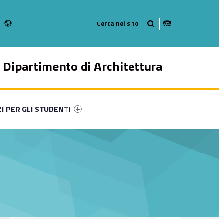
Radio
gram
 Youtube
ebMan on Linkedin
Dipartimento di Architettura
ry-5052-49
ntifier #link-menu-primary-20256-57
ZI PER GLI STUDENTI