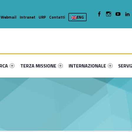
WebMan on Facebook
WebMan on Insta
WebMan on
W
Webmail
Intranet
URP
Contatti
ENG
enu-primary-8341-16
dentifier #link-menu-primary-77126-36
Link identifier #link-menu-primary-21042-46
Link identifier #link-menu-prima
Link ide
ERCA
TERZA MISSIONE
INTERNAZIONALE
SERVI