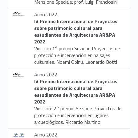
Menzione Speciale: prof. Luigi Franciosini
e
Anno 2022
n
IV Premio Internacional de Proyectos
sobre patrimonio cultural para
z
estudiantes de Arquitectura AR&PA
e
2022
Vincitori 1° premio Sezione Proyectos de
e
protección e intervención en paisajes
culturales: Noemi Obinu, Leonardo Botti
r
Anno 2022
i
IV Premio Internacional de Proyectos
sobre patrimonio cultural para
c
estudiantes de Arquitectura AR&PA
2022
o
Vincitore 2° premio Sezione Proyectos de
n
protección e intervención en lugares
arqueológicos: Riccardo Martino
o
Anno 2022