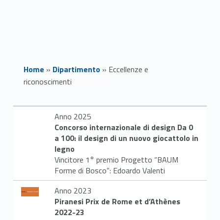
Home
»
Dipartimento
»
Eccellenze e
riconoscimenti
E
Anno 2025
Concorso internazionale di design Da 0
c
a 100: il design di un nuovo giocattolo in
c
legno
Vincitore 1° premio Progetto “BAUM
e
Forme di Bosco”: Edoardo Valenti
l
Anno 2023
Piranesi Prix de Rome et d’Athènes
l
2022-23