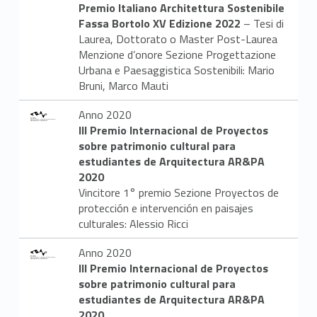
s
Premio Italiano Architettura Sostenibile
Fassa Bortolo
XV Edizione 2022
–
Tesi di
c
Laurea, Dottorato o Master Post-Laurea
Menzione d’onore Sezione Progettazione
i
Urbana e Paesaggistica Sostenibili: Mario
Bruni, Marco Mauti
m
Anno 2020
e
III Premio Internacional de Proyectos
n
sobre patrimonio cultural para
estudiantes de Arquitectura AR&PA
t
2020
Vincitore 1° premio Sezione Proyectos de
i
protección e intervención en paisajes
culturales: Alessio Ricci
Anno 2020
III Premio Internacional de Proyectos
sobre patrimonio cultural para
estudiantes de Arquitectura AR&PA
2020