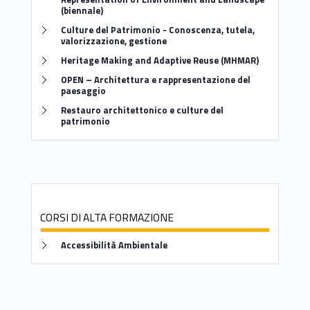
m
(biennale)
Link identifier #identifier__111202-2
Culture del Patrimonio - Conoscenza, tutela,
valorizzazione, gestione
Link identifier #identifier__148122-3
Heritage Making and Adaptive Reuse (MHMAR)
Link identifier #identifier__58173-4
OPEN – Architettura e rappresentazione del
paesaggio
Link identifier #identifier__174170-5
Restauro architettonico e culture del
patrimonio
CORSI DI ALTA FORMAZIONE
Link identifier #identifier__198155-6
Accessibilità Ambientale