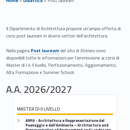
Home
»
Didattica
»
Post lauream
P
o
Il Dipartimento di Architettura propone un’ampia offerta di
corsi post lauream in diversi settori dell’architettura.
s
Nella pagina
Post lauream
del sito di Ateneo sono
t
disponibili tutte le informazioni per l'ammissione ai corsi di
l
Master di I e II livello, Perfezionamento, Aggiornamento,
Alta Formazione e Summer School.
a
A.A. 2026/2027
u
r
MASTER DI II LIVELLO
e
Link identifier #identifier__167643-1
a
ARPA - Architettura e Rappresentazione del
Paesaggio e dell’Ambiente – Architecture and
Representation of Environment and Landscape