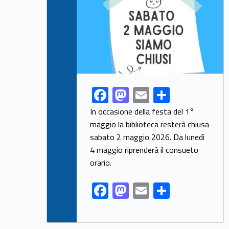
F
M
E
S
Link identifier share facebook archive #share-link-archive-52603
ac
as
m
h
In occasione della festa del 1°
e
to
ai
ar
maggio la biblioteca resterà chiusa
sabato 2 maggio 2026. Da lunedì
b
d
l
e
4 maggio riprenderà il consueto
o
o
orario.
o
n
F
M
E
S
k
ac
as
m
h
e
to
ai
ar