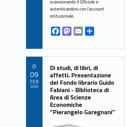
o
n
scansionando il QRcode e
k
autenticandosi con l'account
istituzionale.
F
M
E
S
ac
as
m
h
e
to
ai
ar
b
d
l
e
Link identifier archive #link-archive-58657
o
o
Di studi, di libri, di
POSTED ON:
09
o
n
affetti. Presentazione
FEB
del Fondo librario Guido
k
2026
Fabiani - Biblioteca di
Area di Scienze
Economiche
“Pierangelo Garegnani”
Link identifier archive #link-archive-thumb-soap-5163