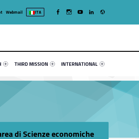
Radio
WebMan on Facebook
WebMan on Instagram
WebMan on Youtube
WebMan on Linkedin
et
Webmail
ITA
nu-primary-93670-4
fier #link-menu-primary-89544-16
Link identifier #link-menu-primary-32981-19
Link identifier #link-menu-primary-53
H
THIRD MISSION
INTERNATIONAL
 area di Scienze economiche