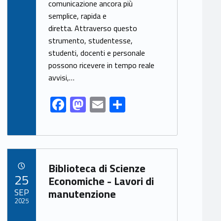
o
o
comunicazione ancora più
o
n
semplice, rapida e
k
diretta. Attraverso questo
strumento, studentesse,
studenti, docenti e personale
possono ricevere in tempo reale
avvisi,…
F
M
E
S
ac
as
m
h
e
to
ai
ar
b
d
l
e
Link identifier archive #link-archive-41663
o
o
Biblioteca di Scienze
POSTED ON:
25
o
n
Economiche - Lavori di
SEP
manutenzione
k
2025