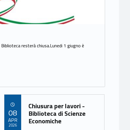
Biblioteca resterà chiusa.Lunedi 1 giugno è
Link identifier archive #link-archive-97888
Chiusura per lavori -
POSTED ON:
08
Biblioteca di Scienze
APR
Economiche
2026