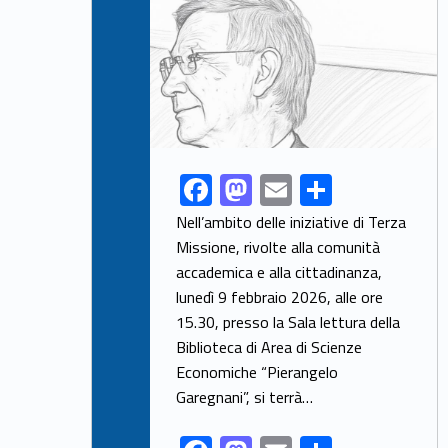
F
M
E
S
Link identifier share facebook archive #share-link-archive-13174
ac
as
m
h
Nell’ambito delle iniziative di Terza
e
to
ai
ar
Missione, rivolte alla comunità
accademica e alla cittadinanza,
b
d
l
e
lunedì 9 febbraio 2026, alle ore
o
o
15.30, presso la Sala lettura della
o
n
Biblioteca di Area di Scienze
k
Economiche “Pierangelo
Garegnani”, si terrà…