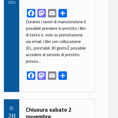
k
2025
F
M
E
S
Link identifier share facebook archive #share-link-archive-6185
ac
as
m
h
Durante i lavori di manutenzione è
e
to
ai
ar
possibile prendere in prestito i libri
di testo e, solo su prenotazione
b
d
l
e
via email, i libri con collocazione
o
o
JEL, prestabili 30 giorni.È possibile
o
n
accedere al servizio di prestito
k
presso…
F
M
E
S
ac
as
m
h
e
to
ai
ar
b
d
l
e
Link identifier archive #link-archive-50299
o
o
Chiusura sabato 2
POSTED ON:
28
o
n
novembre