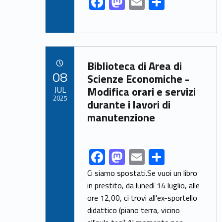
F
M
E
S
ac
as
m
h
e
to
ai
ar
b
d
l
e
Link identifier archive #link-archive-62142
o
o
Biblioteca di Area di
POSTED ON:
08
o
n
Scienze Economiche -
JUL
Modifica orari e servizi
k
2025
durante i lavori di
manutenzione
F
M
E
S
Link identifier share facebook archive #share-link-archive-57977
ac
as
m
h
Ci siamo spostati.Se vuoi un libro
e
to
ai
ar
in prestito, da lunedì 14 luglio, alle
ore 12,00, ci trovi all'ex-sportello
b
d
l
e
didattico (piano terra, vicino
o
o