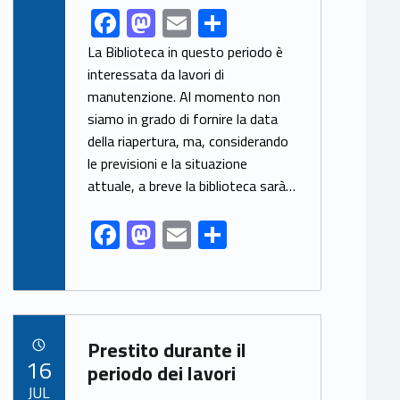
F
M
E
S
Link identifier share facebook archive #share-link-archive-29368
ac
as
m
h
La Biblioteca in questo periodo è
e
to
ai
ar
interessata da lavori di
manutenzione. Al momento non
b
d
l
e
siamo in grado di fornire la data
o
o
della riapertura, ma, considerando
o
n
le previsioni e la situazione
k
attuale, a breve la biblioteca sarà…
F
M
E
S
ac
as
m
h
e
to
ai
ar
b
d
l
e
Link identifier archive #link-archive-10535
o
o
Prestito durante il
POSTED ON:
16
o
n
periodo dei lavori
JUL