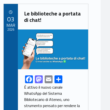
b
d
l
e
Link identifier archive #link-archive-58309
o
o
Le biblioteche a portata
POSTED ON:
03
o
n
di chat!
MAR
k
2026
Link identifier archive #link-archive-thumb-soap-65368
F
M
E
S
Link identifier share facebook archive #share-link-archive-58414
ac
as
m
h
È attivo il nuovo canale
e
to
ai
ar
WhatsApp del Sistema
Bibliotecario di Ateneo, uno
b
d
l
e
strumento pensato per rendere la