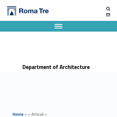
Primary Menu
Dipartimento di Architettura
Avviso programma esame Lessico, Semantica e Pragmatica prof. Iacobini - Dipartimento di Architettura
Dipartimento di Architettura dell'Università degli Studi Roma Tre
Apri il menu secondario
Header info sidebar
Department of Architecture
Home
»
»
Articoli
»