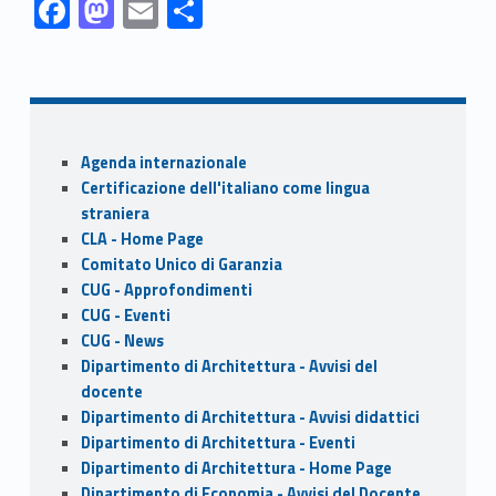
F
M
E
S
ac
as
m
h
Skip back to navigation
e
to
ai
ar
b
d
l
e
o
o
Sidebar
Agenda internazionale
o
n
Certificazione dell'italiano come lingua
k
straniera
CLA - Home Page
Comitato Unico di Garanzia
CUG - Approfondimenti
CUG - Eventi
CUG - News
Dipartimento di Architettura - Avvisi del
docente
Dipartimento di Architettura - Avvisi didattici
Dipartimento di Architettura - Eventi
Dipartimento di Architettura - Home Page
Dipartimento di Economia - Avvisi del Docente