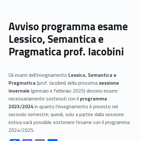
Avviso programma esame
Lessico, Semantica e
Pragmatica prof. Iacobini
Gli esami dell’insegnamento
Lessico, Semantica e
Pragmatica
(prof. Iacobini) della prossima
sessione
invernale
(gennaio e febbraio 2025) devono essere
necessariamente sostenuti con il
programma
2023/2024
in quanto l'insegnamento è previsto nel
secondo semestre; quindi, solo a partire dalla sessione
estiva sarà possibile sostenere l'esame con il programma
2024/2025.
Link identifier #identifier__43120-1
Link identifier #identifier__188654-2
Link identifier #identifier__51935-3
Link identifier #identifier__127538-4