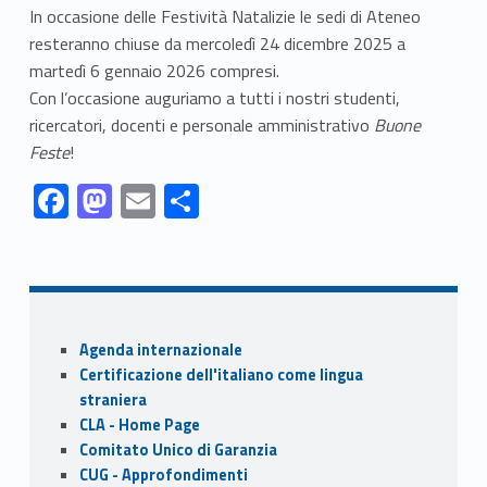
In occasione delle Festività Natalizie le sedi di Ateneo
resteranno chiuse da mercoledì 24 dicembre 2025 a
martedì 6 gennaio 2026 compresi.
Con l’occasione auguriamo a tutti i nostri studenti,
ricercatori, docenti e personale amministrativo
Buone
Feste
!
Link identifier #identifier__162195-1
Link identifier #identifier__102876-2
Link identifier #identifier__106061-3
Link identifier #identifier__97347-4
F
M
E
S
ac
as
m
h
Skip back to navigation
e
to
ai
ar
b
d
l
e
o
o
Sidebar
Agenda internazionale
o
n
Certificazione dell'italiano come lingua
k
straniera
CLA - Home Page
Comitato Unico di Garanzia
CUG - Approfondimenti