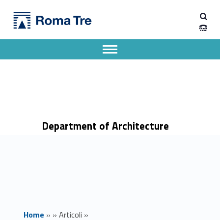
Primary Menu
Dipartimento di Architettura
Ciclo di seminari su diritto amministrativo e amministrazione pubblica - Dipartimento di Architettura
Dipartimento di Architettura dell'Università degli Studi Roma Tre
Apri il menu secondario
Header info sidebar
Department of Architecture
Home
»
»
Articoli
»