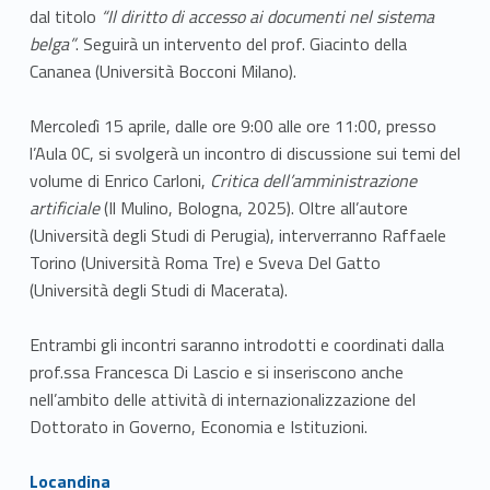
dal titolo
“Il diritto di accesso ai documenti nel sistema
belga”
. Seguirà un intervento del prof. Giacinto della
Cananea (Università Bocconi Milano).
Mercoledì 15 aprile, dalle ore 9:00 alle ore 11:00, presso
l’Aula 0C, si svolgerà un incontro di discussione sui temi del
volume di Enrico Carloni,
Critica dell’amministrazione
artificiale
(Il Mulino, Bologna, 2025). Oltre all’autore
(Università degli Studi di Perugia), interverranno Raffaele
Torino (Università Roma Tre) e Sveva Del Gatto
(Università degli Studi di Macerata).
Entrambi gli incontri saranno introdotti e coordinati dalla
prof.ssa Francesca Di Lascio e si inseriscono anche
nell’ambito delle attività di internazionalizzazione del
Dottorato in Governo, Economia e Istituzioni.
Link identifier #identifier__70204-1
Locandina