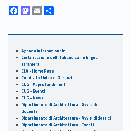
Link identifier #identifier__197340-1
Link identifier #identifier__21313-2
Link identifier #identifier__164299-3
Link identifier #identifier__49658-4
F
M
E
S
ac
as
m
h
Skip back to navigation
e
to
ai
ar
b
d
l
e
o
o
Sidebar
Agenda internazionale
o
n
Certificazione dell'italiano come lingua
k
straniera
CLA - Home Page
Comitato Unico di Garanzia
CUG - Approfondimenti
CUG - Eventi
CUG - News
Dipartimento di Architettura - Avvisi del
docente
Dipartimento di Architettura - Avvisi didattici
Dipartimento di Architettura - Eventi