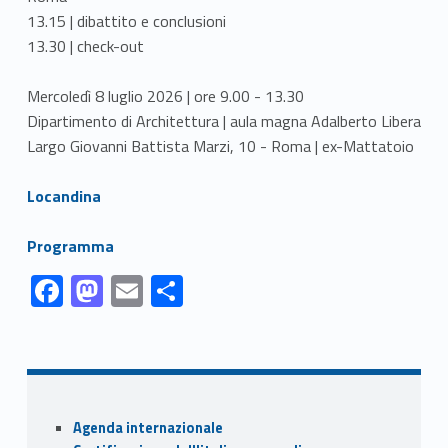
13.15 | dibattito e conclusioni
13.30 | check-out
Mercoledì 8 luglio 2026 | ore 9.00 - 13.30
Dipartimento di Architettura | aula magna Adalberto Libera
Largo Giovanni Battista Marzi, 10 - Roma | ex-Mattatoio
Link identifier #identifier__32649-1
Locandina
Link identifier #identifier__63924-2
Programma
Link identifier #identifier__152690-1
Link identifier #identifier__109313-2
Link identifier #identifier__3452-3
Link identifier #identifier__41143-4
F
M
E
S
ac
as
m
h
Skip back to navigation
e
to
ai
ar
b
d
l
e
o
o
Sidebar
Agenda internazionale