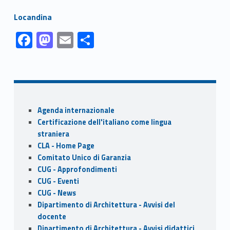
Link identifier #identifier__155106-1
Locandina
Link identifier #identifier__114464-1
Link identifier #identifier__126930-2
Link identifier #identifier__119712-3
Link identifier #identifier__128344-4
F
M
E
S
ac
as
m
h
Skip back to navigation
e
to
ai
ar
b
d
l
e
o
o
Sidebar
Agenda internazionale
o
n
Certificazione dell'italiano come lingua
k
straniera
CLA - Home Page
Comitato Unico di Garanzia
CUG - Approfondimenti
CUG - Eventi
CUG - News
Dipartimento di Architettura - Avvisi del
docente
Dipartimento di Architettura - Avvisi didattici