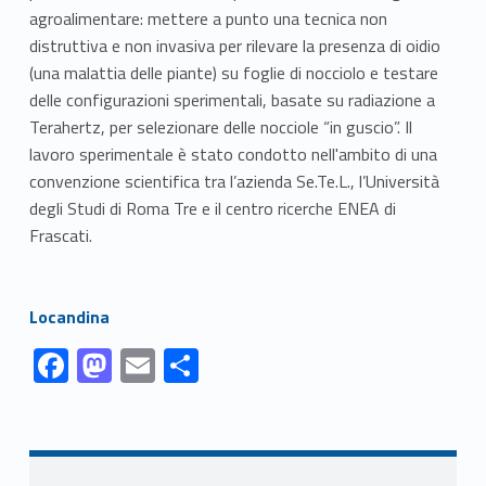
agroalimentare: mettere a punto una tecnica non
distruttiva e non invasiva per rilevare la presenza di oidio
(una malattia delle piante) su foglie di nocciolo e testare
delle configurazioni sperimentali, basate su radiazione a
Terahertz, per selezionare delle nocciole “in guscio”. Il
lavoro sperimentale è stato condotto nell'ambito di una
convenzione scientifica tra l’azienda Se.Te.L., l’Università
degli Studi di Roma Tre e il centro ricerche ENEA di
Frascati.
Link identifier #identifier__42272-1
Locandina
Link identifier #identifier__162770-1
Link identifier #identifier__100267-2
Link identifier #identifier__131605-3
Link identifier #identifier__102119-4
F
M
E
S
ac
as
m
h
Skip back to navigation
e
to
ai
ar
b
d
l
e