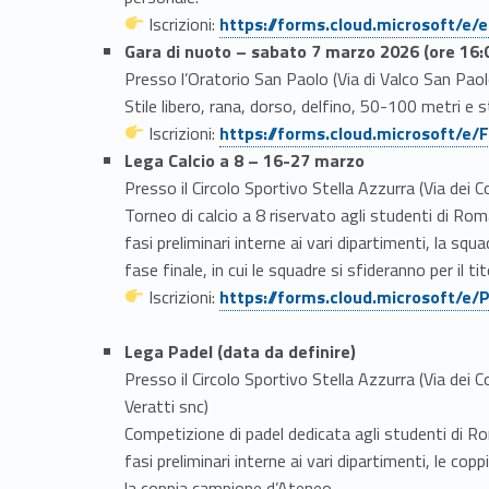
Link identifier #identifier__110375-3
Iscrizioni:
https://forms.cloud.microsoft/e
Gara di nuoto – sabato 7 marzo 2026 (ore 16:
Presso l’Oratorio San Paolo (Via di Valco San Pao
Stile libero, rana, dorso, delfino, 50-100 metri e 
Link identifier #identifier__103344-4
Iscrizioni:
https://forms.cloud.microsoft/e
Lega Calcio a 8 – 16-27 marzo
Presso il Circolo Sportivo Stella Azzurra (Via dei C
Torneo di calcio a 8 riservato agli studenti di Ro
fasi preliminari interne ai vari dipartimenti, la squ
fase finale, in cui le squadre si sfideranno per il t
Link identifier #identifier__36971-5
Iscrizioni:
https://forms.cloud.microsoft/e/
Lega Padel (data da definire)
Presso il Circolo Sportivo Stella Azzurra (Via dei 
Veratti snc)
Competizione di padel dedicata agli studenti di Ro
fasi preliminari interne ai vari dipartimenti, le cop
la coppia campione d’Ateneo.