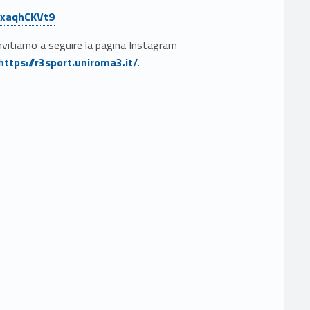
/7xaqhCKVt9
invitiamo a seguire la pagina Instagram
ier #identifier__140992-7
https://r3sport.uniroma3.it/
.