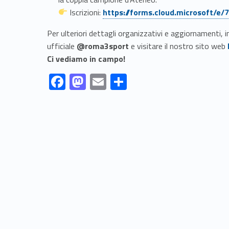
Link identifier #identifier__23438-6
Iscrizioni:
https://forms.cloud.microsoft/e
Per ulteriori dettagli organizzativi e aggiornamenti, 
Link identif
ufficiale
@roma3sport
e visitare il nostro sito web
Ci vediamo in campo!
Link identifier #identifier__148248-1
Link identifier #identifier__157722-2
Link identifier #identifier__31687-3
Link identifier #identifier__11899-4
F
M
E
S
ac
as
m
h
Skip back to navigation
e
to
ai
ar
b
d
l
e
o
o
o
n
k