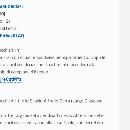
/ed5hG6CN7L
00)
lo 12)
staffetta.
/FFh6qcALAQ
occhieri 11)
ma Tre, con squadre suddivise per dipartimento. Dopo le
adra vincitrice di ciascun dipartimento accederà alla
itolo di campione d’Ateneo.
Pjre0qtMYz
Cocchieri 11) e lo Stadio Alfredo Berra (Largo Giuseppe
ma Tre, organizzata per dipartimenti. Al termine delle
pie vincitrici accederanno alla fase finale, che decreterà