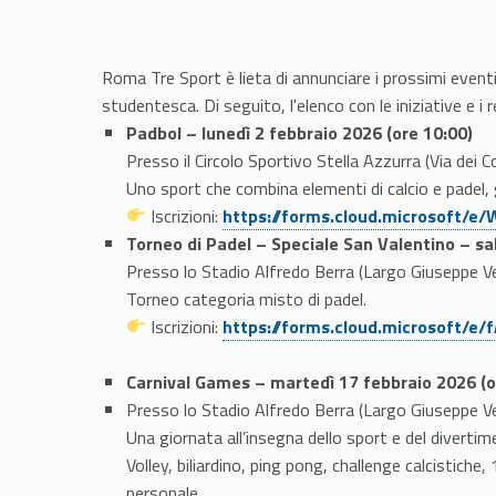
Roma Tre Sport è lieta di annunciare i prossimi event
studentesca. Di seguito, l'elenco con le iniziative e i rel
Padbol – lunedì 2 febbraio 2026 (ore 10:00)
Presso il Circolo Sportivo Stella Azzurra (Via dei C
Uno sport che combina elementi di calcio e padel, 
Link identifier #identifier__95691-1
Iscrizioni:
https://forms.cloud.microsoft/
Torneo di Padel – Speciale San Valentino – sa
Presso lo Stadio Alfredo Berra (Largo Giuseppe Ve
Torneo categoria misto di padel.
Link identifier #identifier__13092-2
Iscrizioni:
https://forms.cloud.microsoft/e
Carnival Games – martedì 17 febbraio 2026 (o
Presso lo Stadio Alfredo Berra (Largo Giuseppe Ve
Una giornata all’insegna dello sport e del diverti
Volley, biliardino, ping pong, challenge calcistiche,
personale.