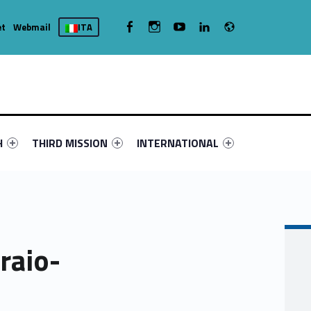
Radio
WebMan on Facebook
WebMan on Instagram
WebMan on Youtube
WebMan on Linkedin
et
Webmail
ITA
nu-primary-35658-4
fier #link-menu-primary-42097-16
Link identifier #link-menu-primary-60742-19
Link identifier #link-menu-primary-98
H
THIRD MISSION
INTERNATIONAL
raio-