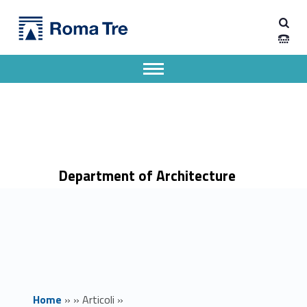
Primary Menu
Dipartimento di Architettura
First Ascent Business, un evento per gli studenti con la passione per il business e la tecnologia. - Dipartimento di Architettura
Dipartimento di Architettura dell'Università degli Studi Roma Tre
Apri il menu secondario
Header info sidebar
Department of Architecture
Home
»
»
Articoli
»