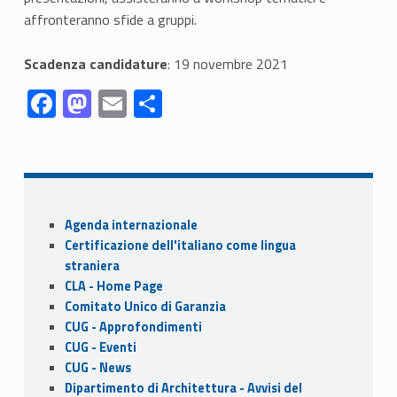
affronteranno sfide a gruppi.
Scadenza candidature
: 19 novembre 2021
Link identifier #identifier__18943-1
Link identifier #identifier__140995-2
Link identifier #identifier__10046-3
Link identifier #identifier__149610-4
F
M
E
S
ac
as
m
h
Skip back to navigation
e
to
ai
ar
b
d
l
e
o
o
Sidebar
Agenda internazionale
o
n
Certificazione dell'italiano come lingua
k
straniera
CLA - Home Page
Comitato Unico di Garanzia
CUG - Approfondimenti
CUG - Eventi
CUG - News
Dipartimento di Architettura - Avvisi del