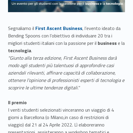
Link identifier #identifier__55898-1
Segnaliamo il
First Ascent Business
, l’evento ideato da
Bending Spoons con l’obiettivo di individuare 20 tra i
migliori studenti italiani con la passione per il
business
e la
tecnologia
.
"Giunto alla terza edizione, First Ascent Business darà
modo agli studenti più talentuosi di approfondire casi
aziendali rilevanti, affinare capacità di collaborazione,
ottenere l'opinione di professionisti esperti di tecnologia e
scoprire le ultime tendenze digitali."
Il premio
I venti studenti selezionati vinceranno un viaggio di 4
giorni a Barcellona (o Milano,in caso di restrizioni di
viaggio) dal 21 al 24 Aprile 2022. Lì elaboreranno
presentazioni, assisteranno a workshop tematici e