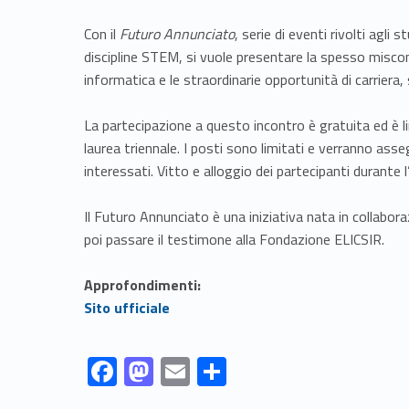
Con il
Futuro Annunciato
, serie di eventi rivolti agli 
discipline STEM, si vuole presentare la spesso miscon
informatica e le straordinarie opportunità di carriera,
La partecipazione a questo incontro è gratuita ed è li
laurea triennale. I posti sono limitati e verranno asse
interessati. Vitto e alloggio dei partecipanti durante 
Il Futuro Annunciato è una iniziativa nata in collabo
poi passare il testimone alla Fondazione ELICSIR.
Approfondimenti:
Link identifier #identifier__150697-3
Sito ufficiale
Link identifier #identifier__9184-1
Link identifier #identifier__132499-2
Link identifier #identifier__67028-3
Link identifier #identifier__52143-4
F
M
E
S
ac
as
m
h
Skip back to navigation