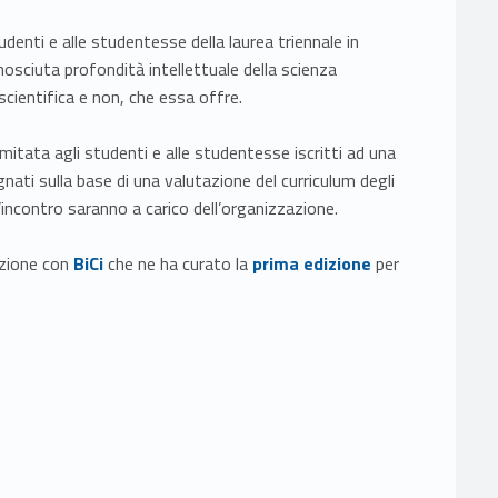
studenti e alle studentesse della laurea triennale in
osciuta profondità intellettuale della scienza
 scientifica e non, che essa offre.
mitata agli studenti e alle studentesse iscritti ad una
gnati sulla base di una valutazione del curriculum degli
l’incontro saranno a carico dell’organizzazione.
Link identifier #identifier__70106-1
Link identifier #identifier__120663-2
razione con
BiCi
che ne ha curato la
prima edizione
per