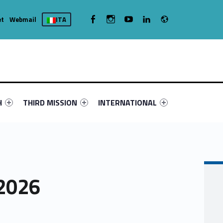
Radio
WebMan on Facebook
WebMan on Instagram
WebMan on Youtube
WebMan on Linkedin
et
Webmail
ITA
nu-primary-49041-4
fier #link-menu-primary-20489-16
Link identifier #link-menu-primary-20096-19
Link identifier #link-menu-primary-69
H
THIRD MISSION
INTERNATIONAL
 2026