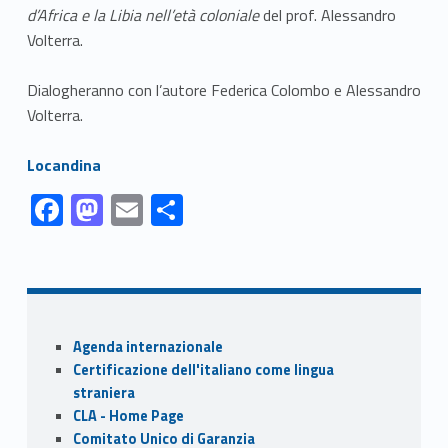
d’Africa e la Libia nell’età coloniale
del prof. Alessandro
Volterra.
Dialogheranno con l’autore Federica Colombo e Alessandro
Volterra.
Link identifier #identifier__15112-1
Locandina
Link identifier #identifier__161093-1
Link identifier #identifier__88882-2
Link identifier #identifier__192889-3
Link identifier #identifier__72757-4
F
M
E
S
ac
as
m
h
Skip back to navigation
e
to
ai
ar
b
d
l
e
o
o
Sidebar
Agenda internazionale
o
n
Certificazione dell'italiano come lingua
k
straniera
CLA - Home Page
Comitato Unico di Garanzia