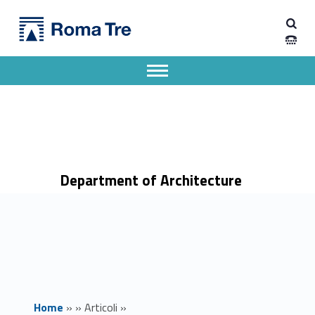
Primary Menu
Dipartimento di Architettura
Guerra fredda in Africa. Il ritorno dell’Italia in Somalia (1950-1960) - Dipartimento di Architettura
Dipartimento di Architettura dell'Università degli Studi Roma Tre
Apri il menu secondario
Header info sidebar
Department of Architecture
Home
»
»
Articoli
»