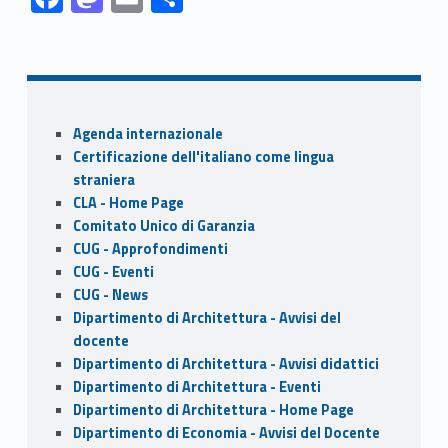
ac
as
m
h
Skip back to navigation
e
to
ai
ar
b
d
l
e
o
o
Sidebar
Agenda internazionale
o
n
Certificazione dell'italiano come lingua
k
straniera
CLA - Home Page
Comitato Unico di Garanzia
CUG - Approfondimenti
CUG - Eventi
CUG - News
Dipartimento di Architettura - Avvisi del
docente
Dipartimento di Architettura - Avvisi didattici
Dipartimento di Architettura - Eventi
Dipartimento di Architettura - Home Page
Dipartimento di Economia - Avvisi del Docente