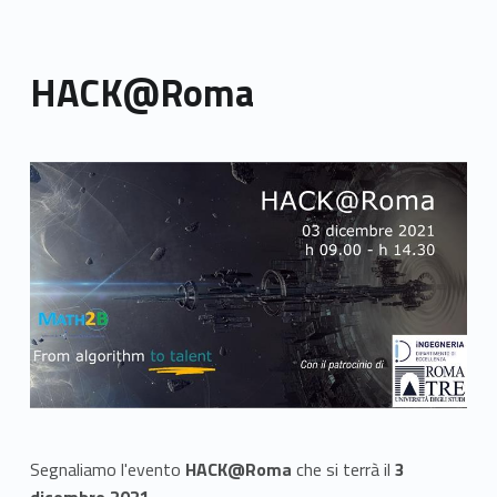
HACK@Roma
Link identifier archive #link-archive-thumb-soap-49194
Segnaliamo l'evento
HACK@Roma
che si terrà il
3
dicembre 2021
.