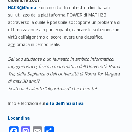
Link identifier #identifier__119761-1
HACK@Roma
è un circuito di contest on line basati
sull’utilizzo della piattaforma POWER di MATH2B
attraverso la quale è possibile sottoporre un problema di
ottimizzazione a n partecipanti, caricare le soluzioni e, in
virtù dell’algoritmo di score, avere una classifica
aggiornata in tempo reale.
Sei uno studente o un laureato in ambito informatico,
ingegneristico, fisico o matematico dell'Università Roma
Tre, della Sapienza o dell'Università di Roma Tor Vergata
di max 30 anni?
Scatena il talento “algoritmico” che c’è in te!
Link identifier #identifier__171625-2
Info e Iscrizioni sul
sito dell'iniziativa
.
Link identifier #identifier__119987-3
Locandina
Link identifier #identifier__13100-1
Link identifier #identifier__54490-2
Link identifier #identifier__17638-3
Link identifier #identifier__13772-4
F
M
E
S