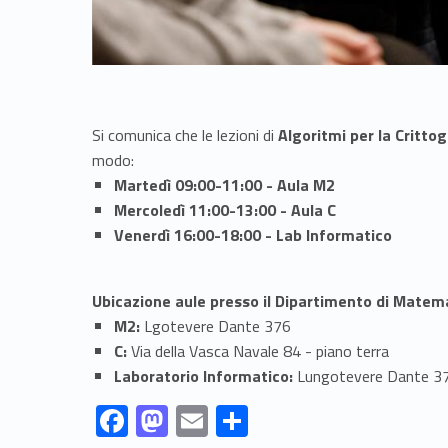
Si comunica che le lezioni di
Algoritmi per la Crittog
modo:
Martedì 09:00-11:00 - Aula M2
Mercoledì 11:00-13:00 - Aula C
Venerdì 16:00-18:00 - Lab Informatico
Ubicazione aule presso il Dipartimento di Matema
M2:
Lgotevere Dante 376
C:
Via della Vasca Navale 84 - piano terra
Laboratorio Informatico:
Lungotevere Dante 3
Link identifier #identifier__52943-1
Link identifier #identifier__58645-2
Link identifier #identifier__135109-3
Link identifier #identifier__130703-4
F
M
E
S