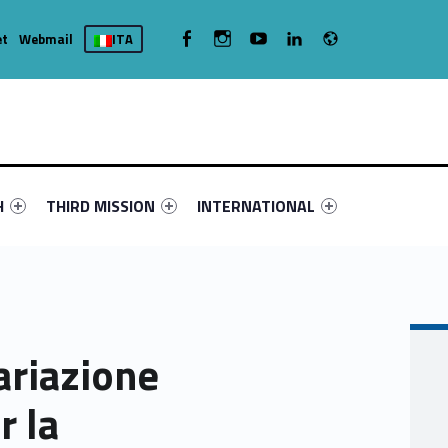
Radio
WebMan on Facebook
WebMan on Instagram
WebMan on Youtube
WebMan on Linkedin
et
Webmail
ITA
nu-primary-65591-4
fier #link-menu-primary-18809-16
Link identifier #link-menu-primary-18924-19
Link identifier #link-menu-primary-71
H
THIRD MISSION
INTERNATIONAL
ariazione
r la