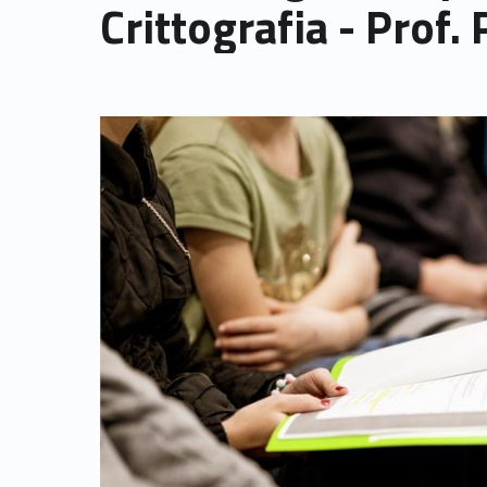
Crittografia - Prof. 
Link identifier archive #link-archive-thumb-soap-13045