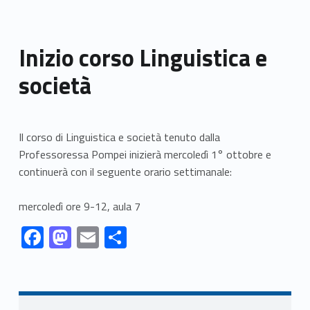
Inizio corso Linguistica e
società
Il corso di Linguistica e società tenuto dalla
Professoressa Pompei inizierà mercoledì 1° ottobre e
continuerà con il seguente orario settimanale:
mercoledì ore 9-12, aula 7
Link identifier #identifier__44630-1
Link identifier #identifier__134196-2
Link identifier #identifier__77860-3
Link identifier #identifier__30455-4
F
M
E
S
ac
as
m
h
Skip back to navigation
e
to
ai
ar
b
d
l
e