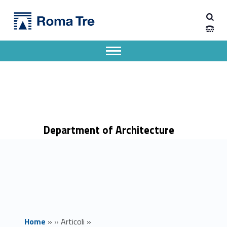
Primary Menu
Dipartimento di Architettura
Inizio corso "Movimenti e scrittori ella letteratura del Novecento" (II semestre) - prof. Andrea Cortellessa - Dipartimento di Architettura
Dipartimento di Architettura dell'Università degli Studi Roma Tre
Apri il menu secondario
Header info sidebar
Department of Architecture
Home
»
»
Articoli
»