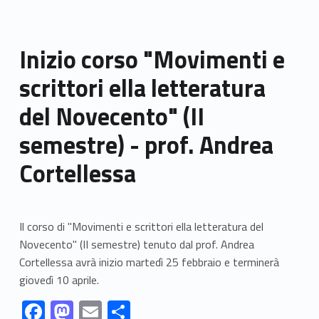
Inizio corso "Movimenti e
scrittori ella letteratura
del Novecento" (II
semestre) - prof. Andrea
Cortellessa
Il corso di "Movimenti e scrittori ella letteratura del
Novecento" (II semestre) tenuto dal prof. Andrea
Cortellessa avrà inizio martedì 25 febbraio e terminerà
giovedì 10 aprile.
Link identifier #identifier__12621-1
Link identifier #identifier__88987-2
Link identifier #identifier__115-3
Link identifier #identifier__173400-4
F
M
E
S