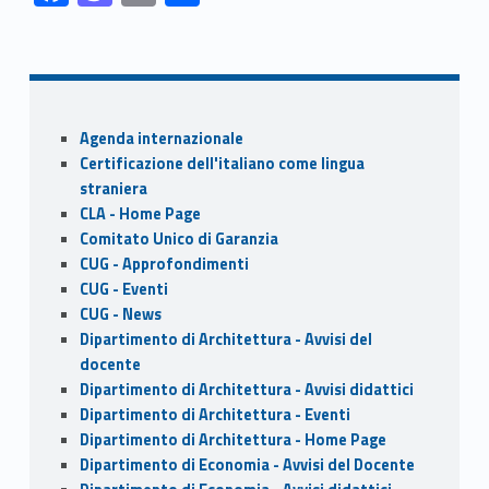
ac
as
m
h
Skip back to navigation
e
to
ai
ar
b
d
l
e
o
o
Sidebar
Agenda internazionale
o
n
Certificazione dell'italiano come lingua
k
straniera
CLA - Home Page
Comitato Unico di Garanzia
CUG - Approfondimenti
CUG - Eventi
CUG - News
Dipartimento di Architettura - Avvisi del
docente
Dipartimento di Architettura - Avvisi didattici
Dipartimento di Architettura - Eventi
Dipartimento di Architettura - Home Page
Dipartimento di Economia - Avvisi del Docente