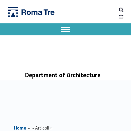
Primary Menu
Dipartimento di Architettura
Intangible Heritage Horizons and Echoes: Safeguarding the Invisible - Dipartimento di Architettura
Dipartimento di Architettura dell'Università degli Studi Roma Tre
Apri il menu secondario
Header info sidebar
Department of Architecture
Home
»
»
Articoli
»