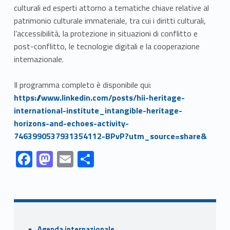
culturali ed esperti attorno a tematiche chiave relative al
patrimonio culturale immateriale, tra cui i diritti culturali,
l’accessibilità, la protezione in situazioni di conflitto e
post-conflitto, le tecnologie digitali e la cooperazione
internazionale.
Link identifier #identifier__153731-1
Il programma completo è disponibile qui:
https://www.linkedin.com/posts/hii-heritage-
international-institute_intangible-heritage-
horizons-and-echoes-activity-
7463990537931354112-BPvP?utm_source=share&
Link identifier #identifier__43765-1
Link identifier #identifier__95390-2
Link identifier #identifier__97719-3
Link identifier #identifier__55552-4
F
M
E
S
ac
as
m
h
Skip back to navigation
e
to
ai
ar
b
d
l
e
o
o
Sidebar
Agenda internazionale