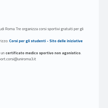
udi Roma Tre organizza corsi sportivi gratuiti per gli
Link identifier #identifier__35512-1
rizzo:
Corsi per gli studenti - Sito delle iniziative
e un
certificato medico sportivo non agonistico
.
port.corsi@uniroma3.it