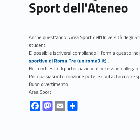
Sport dell'Ateneo
Anche quest'anno l'Area Sport dell'Università degli St
studenti.
E' possibile iscriversi compilando il form a questo indi
sportive di Roma Tre (uniroma3.it)
.
Nella richiesta di partecipazione è necessario allegar
Per qualsiasi informazione potete contattarci a r3s
Buon divertimento
Area Sport
Link identifier #identifier__78102-1
Link identifier #identifier__63342-2
Link identifier #identifier__116664-3
Link identifier #identifier__159624-4
F
M
E
S
ac
as
m
h
Skip back to navigation
e
to
ai
ar
b
d
l
e