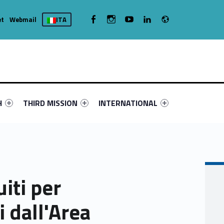
Radio
WebMan on Facebook
WebMan on Instagram
WebMan on Youtube
WebMan on Linkedin
et
Webmail
ITA
nu-primary-53372-4
fier #link-menu-primary-41328-16
Link identifier #link-menu-primary-43473-19
Link identifier #link-menu-primary-71
H
THIRD MISSION
INTERNATIONAL
uiti per
i dall'Area