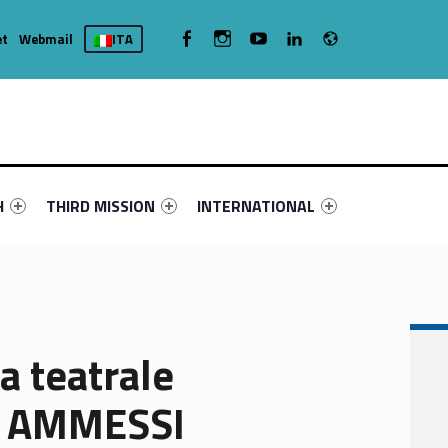
Radio
WebMan on Facebook
WebMan on Instagram
WebMan on Youtube
WebMan on Linkedin
et
Webmail
ITA
nu-primary-43272-4
fier #link-menu-primary-46259-16
Link identifier #link-menu-primary-24700-19
Link identifier #link-menu-primary-43
H
THIRD MISSION
INTERNATIONAL
ca teatrale
O AMMESSI