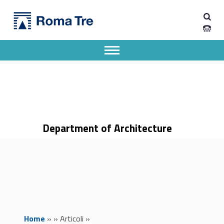
Primary Menu
Dipartimento di Architettura
L'Africa Liberata. Studi in memoria di Angelo Del Boca e Gian Paolo Calchi Novati - Dipartimento di Architettura
Dipartimento di Architettura dell'Università degli Studi Roma Tre
Apri il menu secondario
Header info sidebar
Department of Architecture
Home
»
»
Articoli
»