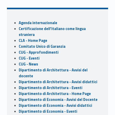
e
to
ai
ar
b
d
l
e
o
o
Sidebar
Agenda internazionale
o
n
Certificazione dell'italiano come lingua
k
straniera
CLA - Home Page
Comitato Unico di Garanzia
CUG - Approfondimenti
CUG - Eventi
CUG - News
Dipartimento di Architettura - Avvisi del
docente
Dipartimento di Architettura - Avvisi didattici
Dipartimento di Architettura - Eventi
Dipartimento di Architettura - Home Page
Dipartimento di Economia - Avvisi del Docente
Dipartimento di Economia - Avvisi didattici
Dipartimento di Economia - Eventi