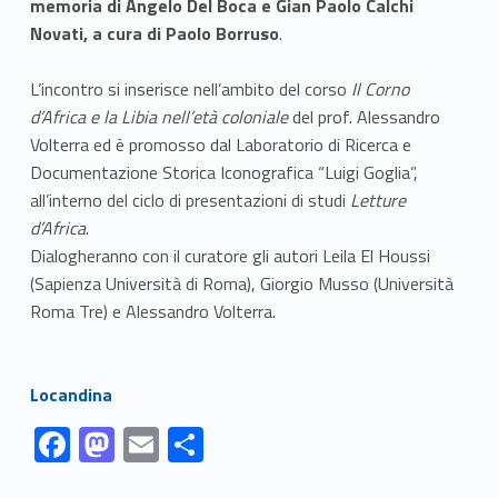
memoria di Angelo Del Boca e Gian Paolo Calchi
Novati, a cura di Paolo Borruso
.
L’incontro si inserisce nell’ambito del corso
Il Corno
d’Africa e la Libia nell’età coloniale
del prof. Alessandro
Volterra ed è promosso dal Laboratorio di Ricerca e
Documentazione Storica Iconografica “Luigi Goglia”,
all’interno del ciclo di presentazioni di studi
Letture
d’Africa
.
Dialogheranno con il curatore gli autori Leila El Houssi
(Sapienza Università di Roma), Giorgio Musso (Università
Roma Tre) e Alessandro Volterra.
Link identifier #identifier__55305-1
Locandina
Link identifier #identifier__107483-1
Link identifier #identifier__185881-2
Link identifier #identifier__165203-3
Link identifier #identifier__282-4
F
M
E
S
ac
as
m
h
Skip back to navigation