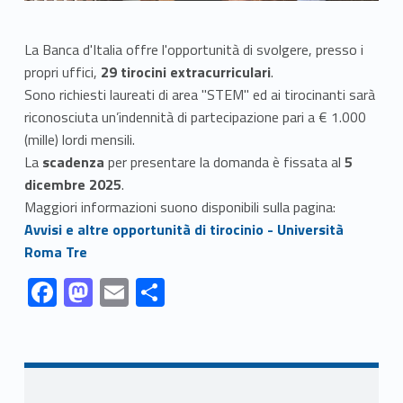
La Banca d'Italia offre l'opportunità di svolgere, presso i
propri uffici,
29 tirocini extracurriculari
.
Sono richiesti laureati di area "STEM" ed ai tirocinanti sarà
riconosciuta un’indennità di partecipazione pari a € 1.000
(mille) lordi mensili.
La
scadenza
per presentare la domanda è fissata al
5
dicembre 2025
.
Maggiori informazioni suono disponibili sulla pagina:
Link identifier #identifier__105313-1
Avvisi e altre opportunità di tirocinio - Università
Roma Tre
Link identifier #identifier__47703-1
Link identifier #identifier__129271-2
Link identifier #identifier__114535-3
Link identifier #identifier__110681-4
F
M
E
S
ac
as
m
h
Skip back to navigation
e
to
ai
ar
b
d
l
e