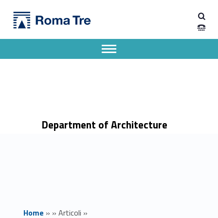
Primary Menu
Dipartimento di Architettura
Opportunità di tirocinio extracurriculare presso Banca d’Italia - Dipartimento di Architettura
Dipartimento di Architettura dell'Università degli Studi Roma Tre
Apri il menu secondario
Header info sidebar
Department of Architecture
Home
»
»
Articoli
»