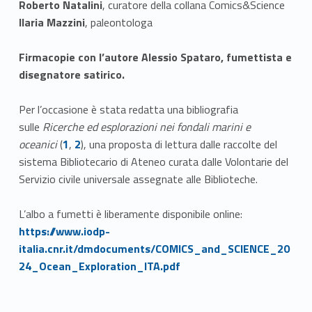
Roberto Natalini
, curatore della collana Comics&Science
Ilaria Mazzini
, paleontologa
Firmacopie con l’autore Alessio Spataro, fumettista e
disegnatore satirico.
Per l’occasione è stata redatta una bibliografia
sulle
Ricerche ed esplorazioni nei fondali marini e
Link identifier #identifier__119705-1
Link identifier #identifier__145813-2
oceanici
(
1
,
2
), una proposta di lettura dalle raccolte del
sistema Bibliotecario di Ateneo curata dalle Volontarie del
Servizio civile universale assegnate alle Biblioteche.
L’albo a fumetti è liberamente disponibile online:
Link identifier #identifier__118223-3
https://www.iodp-
italia.cnr.it/dmdocuments/COMICS_and_SCIENCE_20
24_Ocean_Exploration_ITA.pdf