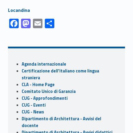
Link identifier #identifier__179851-4
Locandina
Link identifier #identifier__145687-1
Link identifier #identifier__9568-2
Link identifier #identifier__129136-3
Link identifier #identifier__106226-4
F
M
E
S
ac
as
m
h
Skip back to navigation
e
to
ai
ar
b
d
l
e
o
o
Sidebar
Agenda internazionale
o
n
Certificazione dell'italiano come lingua
k
straniera
CLA - Home Page
Comitato Unico di Garanzia
CUG - Approfondimenti
CUG - Eventi
CUG - News
Dipartimento di Architettura - Avvisi del
docente
Dipartimento di Architettura - Avvisi didattici