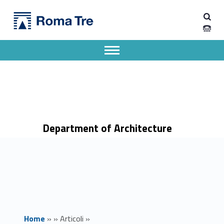
Primary Menu
Dipartimento di Architettura
Presentazione dell'albo a fumetti "The Ocean Exploration Issue" - Dipartimento di Architettura
Dipartimento di Architettura dell'Università degli Studi Roma Tre
Apri il menu secondario
Header info sidebar
Department of Architecture
Home
»
»
Articoli
»