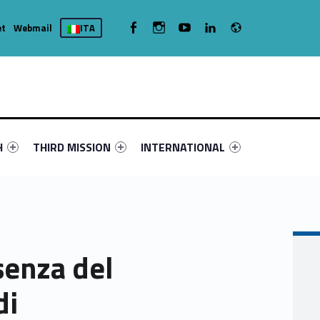
Radio
WebMan on Facebook
WebMan on Instagram
WebMan on Youtube
WebMan on Linkedin
et
Webmail
ITA
nu-primary-24118-4
fier #link-menu-primary-85794-16
Link identifier #link-menu-primary-26713-19
Link identifier #link-menu-primary-43
H
THIRD MISSION
INTERNATIONAL
senza del
di