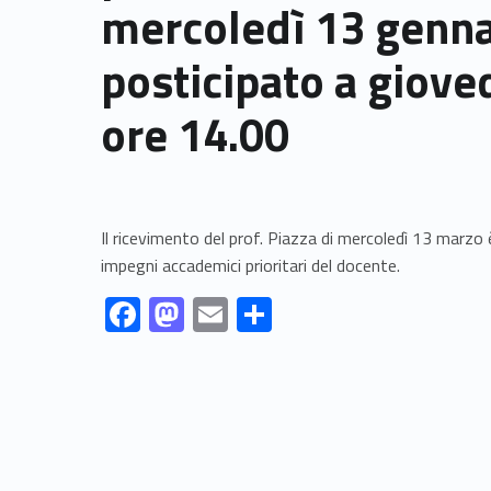
mercoledì 13 genn
posticipato a gioved
ore 14.00
Il ricevimento del prof. Piazza di mercoledì 13 marzo
impegni accademici prioritari del docente.
Link identifier #identifier__11758-1
Link identifier #identifier__15424-2
Link identifier #identifier__18869-3
Link identifier #identifier__105169-4
F
M
E
S
ac
as
m
h
Skip back to navigation
e
to
ai
ar
b
d
l
e
o
o
o
n