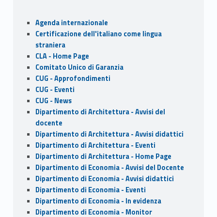
b
d
l
e
o
o
Sidebar
Agenda internazionale
o
n
Certificazione dell'italiano come lingua
k
straniera
CLA - Home Page
Comitato Unico di Garanzia
CUG - Approfondimenti
CUG - Eventi
CUG - News
Dipartimento di Architettura - Avvisi del
docente
Dipartimento di Architettura - Avvisi didattici
Dipartimento di Architettura - Eventi
Dipartimento di Architettura - Home Page
Dipartimento di Economia - Avvisi del Docente
Dipartimento di Economia - Avvisi didattici
Dipartimento di Economia - Eventi
Dipartimento di Economia - In evidenza
Dipartimento di Economia - Monitor