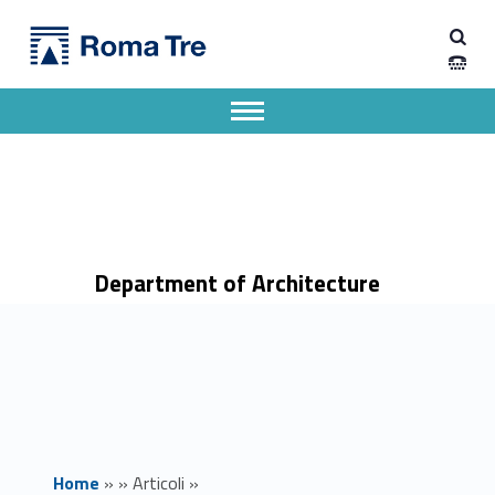
Primary Menu
Dipartimento di Architettura
Ricevimento prof. Marco Piazza del 26 giugno 2024 sospeso - Dipartimento di Architettura
Dipartimento di Architettura dell'Università degli Studi Roma Tre
Apri il menu secondario
Header info sidebar
Department of Architecture
Home
»
»
Articoli
»