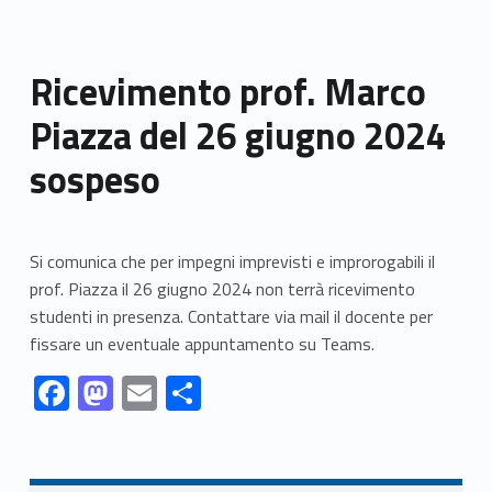
Ricevimento prof. Marco
Piazza del 26 giugno 2024
sospeso
Si comunica che per impegni imprevisti e improrogabili il
prof. Piazza il 26 giugno 2024 non terrà ricevimento
studenti in presenza. Contattare via mail il docente per
fissare un eventuale appuntamento su Teams.
Link identifier #identifier__57321-1
Link identifier #identifier__88124-2
Link identifier #identifier__12098-3
Link identifier #identifier__149666-4
F
M
E
S
ac
as
m
h
Skip back to navigation
e
to
ai
ar