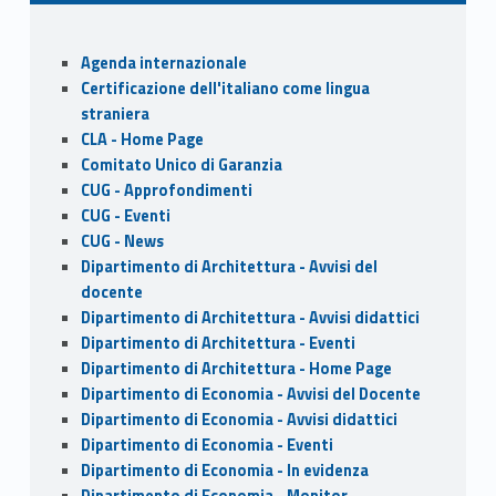
b
d
l
e
o
o
Sidebar
Agenda internazionale
o
n
Certificazione dell'italiano come lingua
k
straniera
CLA - Home Page
Comitato Unico di Garanzia
CUG - Approfondimenti
CUG - Eventi
CUG - News
Dipartimento di Architettura - Avvisi del
docente
Dipartimento di Architettura - Avvisi didattici
Dipartimento di Architettura - Eventi
Dipartimento di Architettura - Home Page
Dipartimento di Economia - Avvisi del Docente
Dipartimento di Economia - Avvisi didattici
Dipartimento di Economia - Eventi
Dipartimento di Economia - In evidenza
Dipartimento di Economia - Monitor