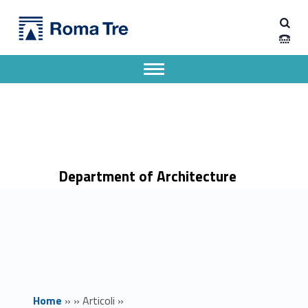
Primary Menu
Dipartimento di Architettura
Ricevimento prof. Piazza: variazioni mese di luglio - Dipartimento di Architettura
Dipartimento di Architettura dell'Università degli Studi Roma Tre
Apri il menu secondario
Header info sidebar
Department of Architecture
Home
»
»
Articoli
»