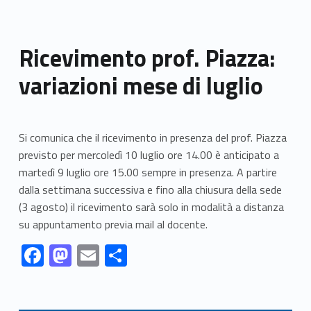
Ricevimento prof. Piazza:
variazioni mese di luglio
Si comunica che il ricevimento in presenza del prof. Piazza
previsto per mercoledì 10 luglio ore 14.00 è anticipato a
martedì 9 luglio ore 15.00 sempre in presenza. A partire
dalla settimana successiva e fino alla chiusura della sede
(3 agosto) il ricevimento sarà solo in modalità a distanza
su appuntamento previa mail al docente.
Link identifier #identifier__136289-1
Link identifier #identifier__97905-2
Link identifier #identifier__56558-3
Link identifier #identifier__33894-4
F
M
E
S
ac
as
m
h
Skip back to navigation
e
to
ai
ar