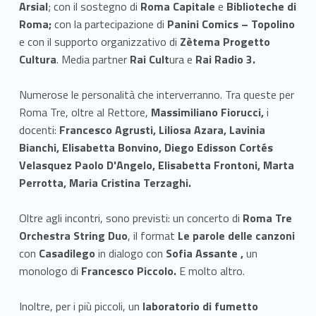
Arsial
; con il sostegno di
Roma Capitale
e
Biblioteche di
Roma;
con la partecipazione di
Panini Comics – Topolino
e con il supporto organizzativo di
Zètema Progetto
Cultura
. Media partner
Rai Cult
ura e
Rai Radio 3.
Numerose le personalità che interverranno. Tra queste per
Roma Tre, oltre al Rettore,
Massimiliano Fiorucci,
i
docenti:
Francesco Agrusti, Liliosa Azara, Lavinia
Bianchi, Elisabetta Bonvino, Diego Edisson Cortés
Velasquez Paolo D'Angelo, Elisabetta Frontoni, Marta
Perrotta, Maria Cristina Terzaghi.
Oltre agli incontri, sono previsti: un concerto di
Roma Tre
Orchestra String Duo
, il format
Le parole delle canzoni
con
Casadilego
in dialogo con
Sofia Assante ,
un
monologo di
Francesco Piccolo.
E molto altro.
Inoltre, per i più piccoli, un
laboratorio di fumetto