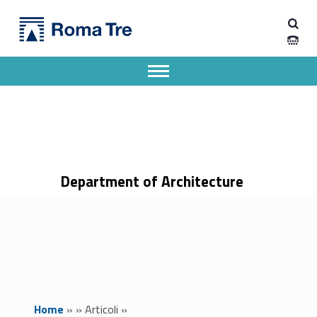
Primary Menu
Dipartimento di Architettura
Roma Tre al Festival Treccani della lingua italiana 2026 - Dipartimento di Architettura
Dipartimento di Architettura dell'Università degli Studi Roma Tre
Apri il menu secondario
Header info sidebar
Department of Architecture
Home
»
»
Articoli
»