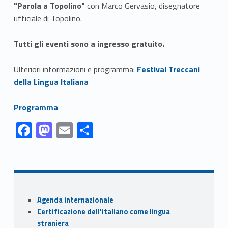
"Parola a Topolino"
con Marco Gervasio, disegnatore
ufficiale di Topolino.
Tutti gli eventi sono a ingresso gratuito.
Link identifier #identifier__12844-1
Ulteriori informazioni e programma:
Festival Treccani
della Lingua Italiana
Link identifier #identifier__33609-2
Programma
Link identifier #identifier__41315-1
Link identifier #identifier__66555-2
Link identifier #identifier__116997-3
Link identifier #identifier__33468-4
F
M
E
S
ac
as
m
h
Skip back to navigation
e
to
ai
ar
b
d
l
e
o
o
Sidebar
Agenda internazionale
o
n
Certificazione dell'italiano come lingua
k
straniera