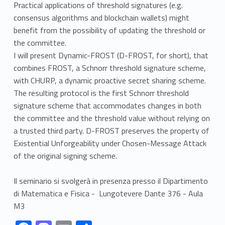
Practical applications of threshold signatures (e.g.
consensus algorithms and blockchain wallets) might
benefit from the possibility of updating the threshold or
the committee.
I will present Dynamic-FROST (D-FROST, for short), that
combines FROST, a Schnorr threshold signature scheme,
with CHURP, a dynamic proactive secret sharing scheme.
The resulting protocol is the first Schnorr threshold
signature scheme that accommodates changes in both
the committee and the threshold value without relying on
a trusted third party. D-FROST preserves the property of
Existential Unforgeability under Chosen-Message Attack
of the original signing scheme.
Il seminario si svolgerà in presenza presso il Dipartimento
di Matematica e Fisica - Lungotevere Dante 376 - Aula
M3
Link identifier #identifier__152571-1
Link identifier #identifier__163475-2
Link identifier #identifier__157441-3
Link identifier #identifier__182049-4