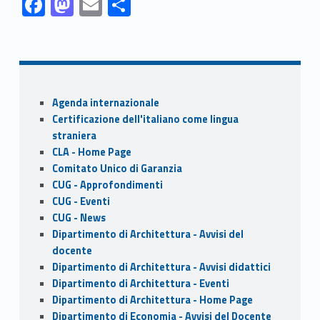
F
M
E
S
ac
as
m
h
Skip back to navigation
e
to
ai
ar
b
d
l
e
o
o
Sidebar
Agenda internazionale
o
n
Certificazione dell'italiano come lingua
k
straniera
CLA - Home Page
Comitato Unico di Garanzia
CUG - Approfondimenti
CUG - Eventi
CUG - News
Dipartimento di Architettura - Avvisi del
docente
Dipartimento di Architettura - Avvisi didattici
Dipartimento di Architettura - Eventi
Dipartimento di Architettura - Home Page
Dipartimento di Economia - Avvisi del Docente