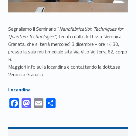
Segnaliamo il Seminario "
Nanofabrication Techniques for
Quantum Technologies
", tenuto dalla dott.ssa Veronica
Granata, che si terrà mercoledì 3 dicembre - ore 14:30,
presso la sala multimediale sita Via Vito Volterra 62, corpo
B.
Maggiori info sulla locandina e contattando la dott.ssa
Veronica Granata.
Link identifier #identifier__126728-1
Locandina
Link identifier #identifier__90438-1
Link identifier #identifier__189547-2
Link identifier #identifier__171244-3
Link identifier #identifier__3986-4
F
M
E
S
ac
as
m
h
Skip back to navigation
e
to
ai
ar
b
d
l
e