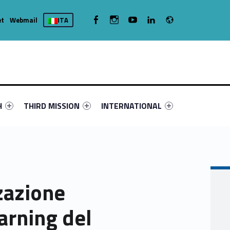
Radio
WebMan on Facebook
WebMan on Instagram
WebMan on Youtube
WebMan on Linkedin
et
Webmail
ITA
nu-primary-12993-4
fier #link-menu-primary-52992-16
Link identifier #link-menu-primary-70934-19
Link identifier #link-menu-primary-78
H
THIRD MISSION
INTERNATIONAL
zazione
arning del