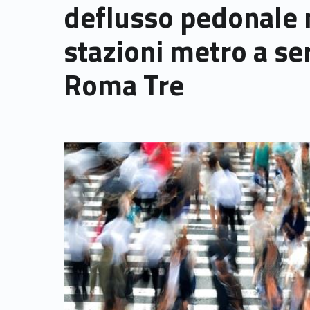
deflusso pedonale 
stazioni metro a ser
Roma Tre
Link identifier archive #link-archive-thumb-soap-84600