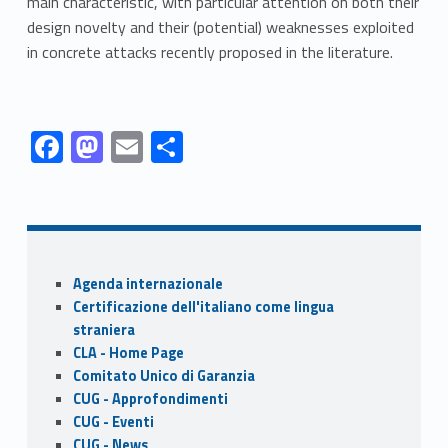
main characteristic, with particular attention on both their
design novelty and their (potential) weaknesses exploited
in concrete attacks recently proposed in the literature.
Link identifier #identifier__187270-1
Link identifier #identifier__106451-2
Link identifier #identifier__187622-3
Link identifier #identifier__119951-4
F
M
E
S
ac
as
m
h
Skip back to navigation
e
to
ai
ar
b
d
l
e
o
o
Sidebar
Agenda internazionale
o
n
Certificazione dell'italiano come lingua
k
straniera
CLA - Home Page
Comitato Unico di Garanzia
CUG - Approfondimenti
CUG - Eventi
CUG - News