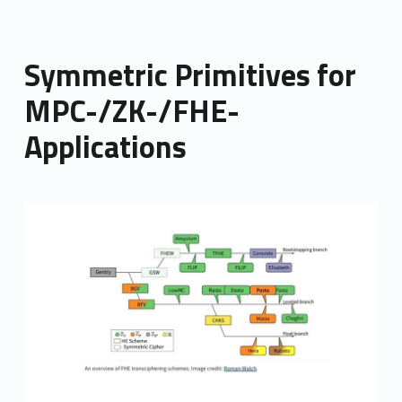
Symmetric Primitives for
MPC-/ZK-/FHE-
Applications
Link identifier archive #link-archive-thumb-soap-73144