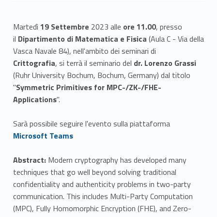
Martedì
19 Settembre
2023 alle
ore 11.00
, presso
il
Dipartimento di Matematica e Fisica
(Aula C - Via della
Vasca Navale 84), nell'ambito dei seminari di
Crittografia
,
si terrà il seminario del
dr. Lorenzo Grassi
(Ruhr University Bochum, Bochum, Germany) dal titolo
"
Symmetric Primitives for MPC-/ZK-/FHE-
Applications
".
Link identifier #identifier__81882-1
Sarà possibile seguire l'evento sulla piattaforma
Microsoft Teams
Abstract:
Modern cryptography has developed many
techniques that go well beyond solving traditional
confidentiality and authenticity problems in two-party
communication. This includes Multi-Party Computation
(MPC), Fully Homomorphic Encryption (FHE), and Zero-