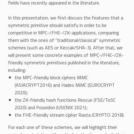
fields have recently appeared in the literature.
In this presentation, we first discuss the features that a
symmetric primitive should satisfy in order to be
competitive in MPC-/FHE-/ZK-applications, comparing
them with the ones of ”traditional/classical” symmetric
schemes (such as AES or Keccak/SHA-3). After that, we
will present some concrete examples of MPC-/FHE-/ZK-
friendly symmetric primitives published in the literature,
including:
the MPC-friendly block ciphers MiMC
(ASIACRYPT2016) and Hades MiMC (EUROCRYPT
2020);
the ZK-friendly hash functions Rescue (FSE/ToSC
2020) and Poseidon (USENIX 2021);
the FHE-friendly stream cipher Rasta (CRYPTO 2018).
For each one of these schemes, we will highlight their