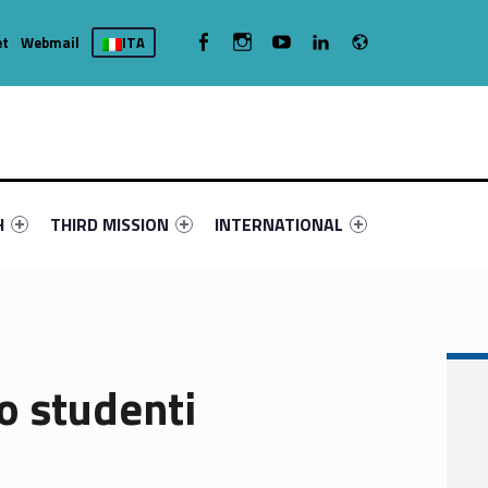
Radio
WebMan on Facebook
WebMan on Instagram
WebMan on Youtube
WebMan on Linkedin
et
Webmail
ITA
nu-primary-39843-4
fier #link-menu-primary-5572-16
Link identifier #link-menu-primary-49714-19
Link identifier #link-menu-primary-88
H
THIRD MISSION
INTERNATIONAL
o studenti