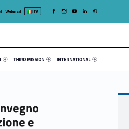
Radio
WebMan on Facebook
WebMan on Instagram
WebMan on Youtube
WebMan on Linkedin
et
Webmail
ITA
nu-primary-98282-4
fier #link-menu-primary-45780-16
Link identifier #link-menu-primary-18195-19
Link identifier #link-menu-primary-26
H
THIRD MISSION
INTERNATIONAL
convegno
zione e