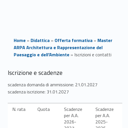
Home
»
Didattica
»
Offerta formativa
»
Master
ARPA Architettura e Rappresentazione del
Paesaggio e dell’Ambiente
»
Iscrizioni e contatti
I
Iscrizione e scadenze
s
scadenza domanda di ammissione: 21.01.2027
scadenza iscrizione: 31.01.2027
c
r
N. rata
Quota
Scadenze
Scadenze
per A.A.
per A.A.
i
2026-
2025-
2027
2026