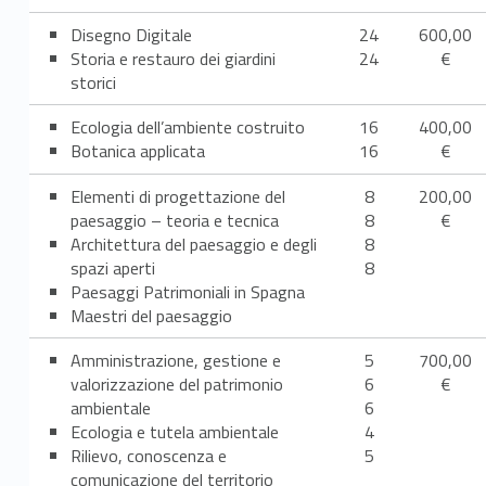
Disegno Digitale
24
600,00
Storia e restauro dei giardini
24
€
storici
Ecologia dell’ambiente costruito
16
400,00
Botanica applicata
16
€
Elementi di progettazione del
8
200,00
paesaggio – teoria e tecnica
8
€
Architettura del paesaggio e degli
8
spazi aperti
8
Paesaggi Patrimoniali in Spagna
Maestri del paesaggio
Amministrazione, gestione e
5
700,00
valorizzazione del patrimonio
6
€
ambientale
6
Ecologia e tutela ambientale
4
Rilievo, conoscenza e
5
comunicazione del territorio