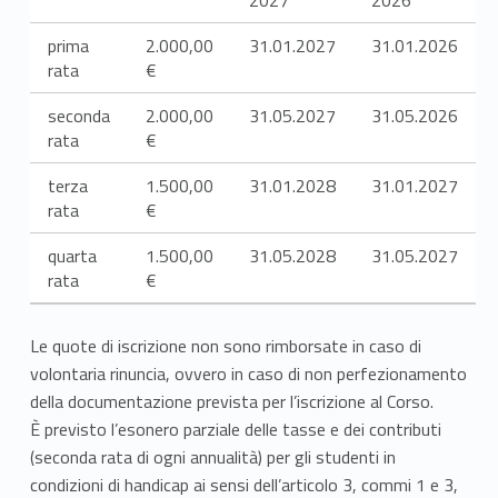
z
i
prima
2.000,00
31.01.2027
31.01.2026
rata
€
o
seconda
2.000,00
31.05.2027
31.05.2026
n
rata
€
i
terza
1.500,00
31.01.2028
31.01.2027
rata
€
e
quarta
1.500,00
31.05.2028
31.05.2027
c
rata
€
o
Le quote di iscrizione non sono rimborsate in caso di
n
volontaria rinuncia, ovvero in caso di non perfezionamento
t
della documentazione prevista per l’iscrizione al Corso.
È previsto l’esonero parziale delle tasse e dei contributi
a
(seconda rata di ogni annualità) per gli studenti in
condizioni di handicap ai sensi dell’articolo 3, commi 1 e 3,