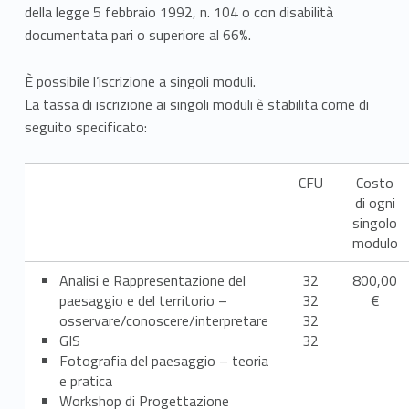
t
della legge 5 febbraio 1992, n. 104 o con disabilità
t
documentata pari o superiore al 66%.
i
È possibile l’iscrizione a singoli moduli.
La tassa di iscrizione ai singoli moduli è stabilita come di
seguito specificato:
CFU
Costo
di ogni
singolo
modulo
Analisi e Rappresentazione del
32
800,00
paesaggio e del territorio –
32
€
osservare/conoscere/interpretare
32
GIS
32
Fotografia del paesaggio – teoria
e pratica
Workshop di Progettazione