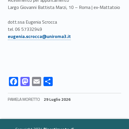
Ricevimento per appuntamento
Largo Giovanni Battista Marzi, 10 – Roma | ex-Mattatoio
dott.ssa Eugenia Scrocca
tel. 06 57332949
eugenia.scrocca@uniroma3.it
Link identifier #identifier__121845-1
Link identifier #identifier__191542-2
Link identifier #identifier__9606-3
Link identifier #identifier__135276-4
F
M
E
C
ac
as
m
o
e
to
ai
n
PAMELA MORETTO
29 Luglio 2026
b
d
l
di
Skip back to navigation
o
o
vi
o
n
di