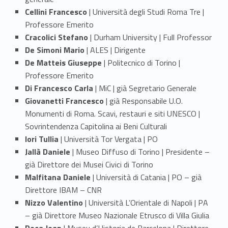
Cellini Francesco
| Università degli Studi Roma Tre |
Professore Emerito
Cracolici Stefano
| Durham University | Full Professor
De Simoni Mario
| ALES | Dirigente
De Matteis Giuseppe
| Politecnico di Torino |
Professore Emerito
Di Francesco Carla
| MiC | già Segretario Generale
Giovanetti Francesco
| già Responsabile U.O.
Monumenti di Roma. Scavi, restauri e siti UNESCO |
Sovrintendenza Capitolina ai Beni Culturali
Iori Tullia
| Università Tor Vergata | PO
Jallà Daniele
| Museo Diffuso di Torino | Presidente –
già Direttore dei Musei Civici di Torino
Malfitana Daniele
| Università di Catania | PO – già
Direttore IBAM – CNR
Nizzo Valentino
| Università L’Orientale di Napoli | PA
– già Direttore Museo Nazionale Etrusco di Villa Giulia
Roca Joan
| Museu d’Historia de Barcelona | Direttore