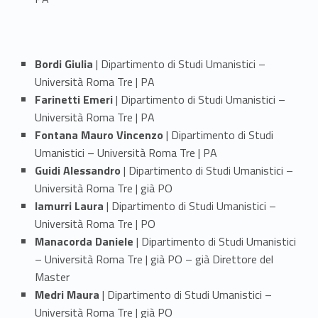
g
l
Bordi Giulia
| Dipartimento di Studi Umanistici –
i
Università Roma Tre | PA
Farinetti Emeri
| Dipartimento di Studi Umanistici –
o
Università Roma Tre | PA
d
Fontana Mauro
Vincenzo
| Dipartimento di Studi
Umanistici – Università Roma Tre | PA
e
Guidi Alessandro
| Dipartimento di Studi Umanistici –
l
Università Roma Tre | già PO
Iamurri Laura
| Dipartimento di Studi Umanistici –
M
Università Roma Tre | PO
Manacorda Daniele
| Dipartimento di Studi Umanistici
a
– Università Roma Tre | già PO – già Direttore del
s
Master
Medri Maura
| Dipartimento di Studi Umanistici –
t
Università Roma Tre | già PO