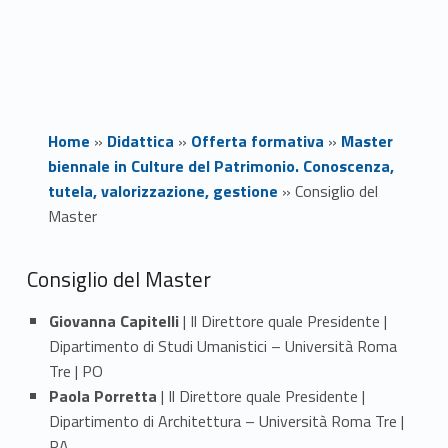
Home
»
Didattica
»
Offerta formativa
»
Master
biennale in Culture del Patrimonio. Conoscenza,
tutela, valorizzazione, gestione
»
Consiglio del
Master
C
Consiglio del Master
o
Giovanna Capitelli
| Il Direttore quale Presidente |
Dipartimento di Studi Umanistici – Università Roma
n
Tre | PO
s
Paola Porretta
| Il Direttore quale Presidente |
Dipartimento di Architettura – Università Roma Tre |
i
PA