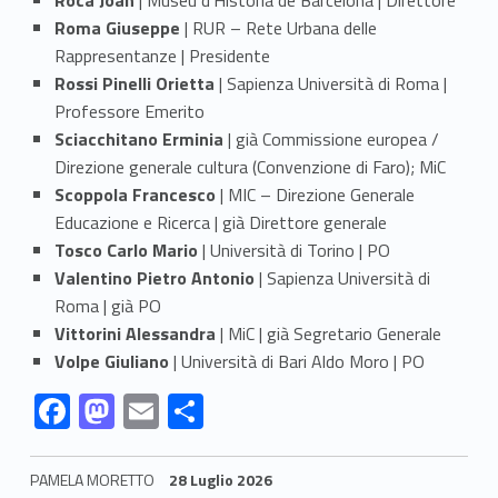
Roma Giuseppe
| RUR – Rete Urbana delle
Rappresentanze | Presidente
Rossi Pinelli Orietta
| Sapienza Università di Roma |
Professore Emerito
Sciacchitano Erminia
| già Commissione europea /
Direzione generale cultura (Convenzione di Faro); MiC
Scoppola Francesco
| MIC – Direzione Generale
Educazione e Ricerca | già Direttore generale
Tosco Carlo Mario
| Università di Torino | PO
Valentino Pietro Antonio
| Sapienza Università di
Roma | già PO
Vittorini Alessandra
| MiC | già Segretario Generale
Volpe Giuliano
| Università di Bari Aldo Moro | PO
Link identifier #identifier__162338-1
Link identifier #identifier__152207-2
Link identifier #identifier__165363-3
Link identifier #identifier__383-4
F
M
E
C
ac
as
m
o
e
to
ai
n
PAMELA MORETTO
28 Luglio 2026