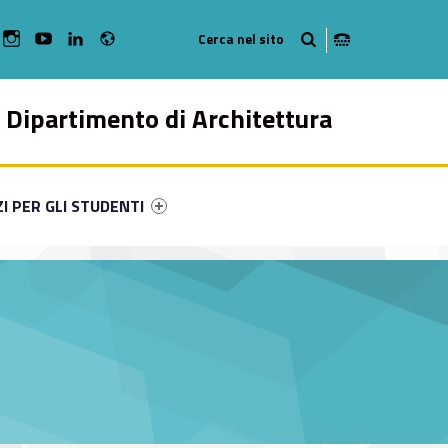
Radio
bMan on Facebook
WebMan on Instagram
WebMan on Youtube
WebMan on Linkedin
Dipartimento di Architettura
ry-89486-49
ntifier #link-menu-primary-52303-57
ZI PER GLI STUDENTI