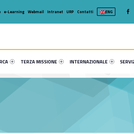
We
e
e-Learning
Webmail
Intranet
URP
Contatti
ENG
enu-primary-55067-16
dentifier #link-menu-primary-39434-36
Link identifier #link-menu-primary-8975-46
Link identifier #link-menu-prima
Link ide
ERCA
TERZA MISSIONE
INTERNAZIONALE
SERVI