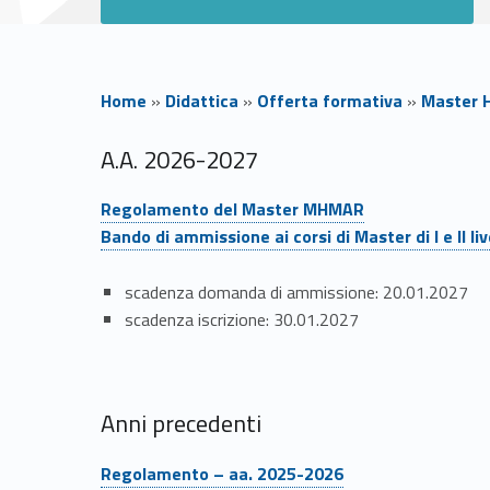
Home
»
Didattica
»
Offerta formativa
»
Master 
B
A.A. 2026-2027
Link identifier #identifier__32657-1
a
Regolamento del Master MHMAR
Bando di ammissione ai corsi di Master di I e II liv
n
scadenza domanda di ammissione: 20.01.2027
d
scadenza iscrizione: 30.01.2027
o
e
Anni precedenti
Link identifier #identifier__116429-1
Link identifier #identifier__9747-2
Regolamento
–
aa. 2025-2026